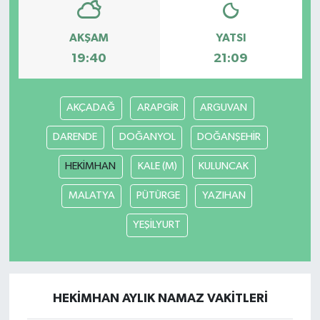
AKŞAM
YATSI
19:40
21:09
AKÇADAĞ
ARAPGİR
ARGUVAN
DARENDE
DOĞANYOL
DOĞANŞEHİR
HEKİMHAN
KALE (M)
KULUNCAK
MALATYA
PÜTÜRGE
YAZIHAN
YEŞİLYURT
HEKİMHAN AYLIK NAMAZ VAKITLERI