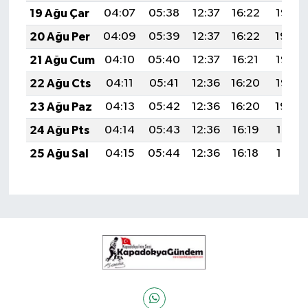
19 Ağu Çar
04:07
05:38
12:37
16:22
19:26
20 Ağu Per
04:09
05:39
12:37
16:22
19:24
21 Ağu Cum
04:10
05:40
12:37
16:21
19:23
22 Ağu Cts
04:11
05:41
12:36
16:20
19:22
23 Ağu Paz
04:13
05:42
12:36
16:20
19:20
24 Ağu Pts
04:14
05:43
12:36
16:19
19:19
25 Ağu Sal
04:15
05:44
12:36
16:18
19:17