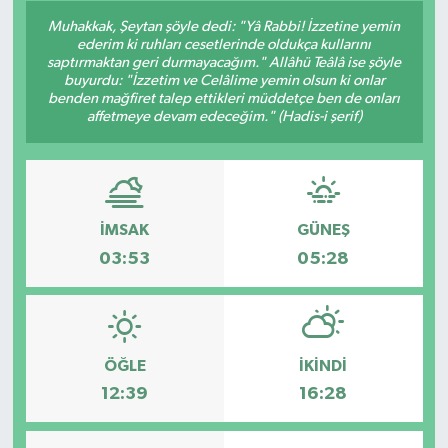
Muhakkak, Şeytan şöyle dedi: "Yâ Rabbi! İzzetine yemin
ederim ki ruhları cesetlerinde oldukça kullarını
saptırmaktan geri durmayacağım." Allâhü Teâlâ ise şöyle
buyurdu: "İzzetim ve Celâlime yemin olsun ki onlar
benden mağfiret talep ettikleri müddetçe ben de onları
affetmeye devam edeceğim." (Hadis-i şerif)
İMSAK
GÜNEŞ
03:53
05:28
ÖĞLE
İKINDI
12:39
16:28