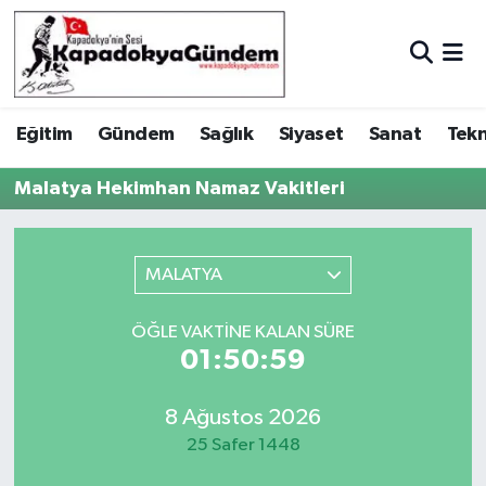
Hava Durumu
Eğitim
Gündem
Sağlık
Siyaset
Sanat
Tekn
Trafik Durumu
Malatya Hekimhan Namaz Vakitleri
Süper Lig Puan Durumu ve Fikstür
Tüm Manşetler
MALATYA
Son Dakika Haberleri
ÖĞLE VAKTINE KALAN SÜRE
01:50:59
Haber Arşivi
8 Ağustos 2026
25 Safer 1448