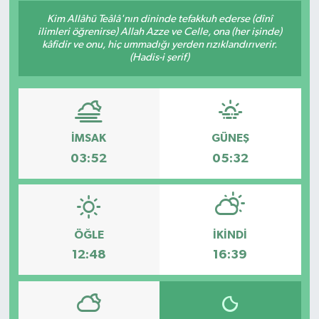
Kim Allâhü Teâlâ'nın dininde tefakkuh ederse (dînî
ilimleri öğrenirse) Allah Azze ve Celle, ona (her işinde)
kâfidir ve onu, hiç ummadığı yerden rızıklandırıverir.
(Hadis-i şerif)
İMSAK
GÜNEŞ
03:52
05:32
ÖĞLE
İKINDI
12:48
16:39