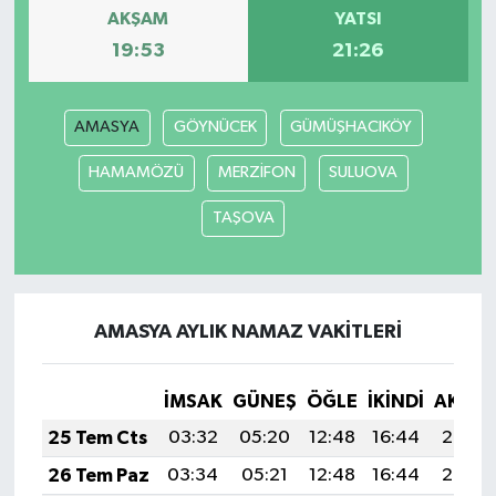
AKŞAM
YATSI
19:53
21:26
AMASYA
GÖYNÜCEK
GÜMÜŞHACIKÖY
HAMAMÖZÜ
MERZİFON
SULUOVA
TAŞOVA
AMASYA AYLIK NAMAZ VAKITLERI
İMSAK
GÜNEŞ
ÖĞLE
İKINDI
AKŞA
25 Tem Cts
03:32
05:20
12:48
16:44
20:07
26 Tem Paz
03:34
05:21
12:48
16:44
20:06