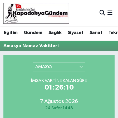
Hava Durumu
Eğitim
Gündem
Sağlık
Siyaset
Sanat
Tekn
Trafik Durumu
Amasya Namaz Vakitleri
Süper Lig Puan Durumu ve Fikstür
Tüm Manşetler
AMASYA
Son Dakika Haberleri
İMSAK VAKTINE KALAN SÜRE
01:26:10
Haber Arşivi
7 Ağustos 2026
24 Safer 1448