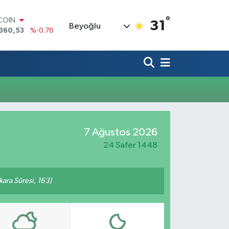
°
TCOIN
31
Beyoğlu
360,53
%-0.76
LAR
,7069
%0.17
RO
,0265
%0.01
RLİN
1897
%0.02
AM ALTIN
8.49
%2.12
T100
7 Ağustos 2026
887
%64
24 Safer 1448
akara Sûresi, 163)