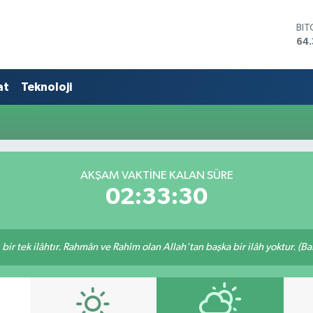
BI
64.
DO
47
EU
at
Teknoloji
55
STE
64,
GR
661
BİS
AKŞAM VAKTINE KALAN SÜRE
13.
02:33:30
, bir tek ilâhtır. Rahmân ve Rahîm olan Allah'tan başka bir ilâh yoktur. (B