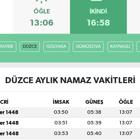
ÖĞLE
İKINDI
13:06
16:58
AYERİ
DÜZCE
GÖLYAKA
GÜMÜŞOVA
KAYNAŞLI
DÜZCE AYLIK NAMAZ VAKITLERI
İCRİ
İMSAK
GÜNEŞ
ÖĞLE
fer 1448
03:50
05:38
13:07
fer 1448
03:51
05:39
13:07
fer 1448
03:53
05:40
13:07