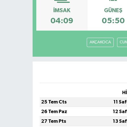
İMSAK
GÜNEŞ
04:09
05:50
AKÇAKOCA
CUM
H
25 Tem Cts
11 Sa
26 Tem Paz
12 Sa
27 Tem Pts
13 Sa