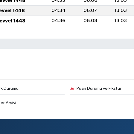
levvel 1448
04:33
06:06
13:03
levvel 1448
04:34
06:07
13:03
levvel 1448
04:36
06:08
13:03
fik Durumu
Puan Durumu ve Fikstür
er Arşivi