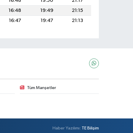
16:48
19:50
21:17
16:48
19:49
21:15
16:47
19:47
21:13
Tüm Manşetler
Haber Yazılımı:
TE Bilişim