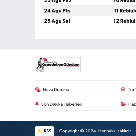
23 Ağu Paz
10 Rebiu
24 Ağu Pts
11 Rebiu
25 Ağu Sal
12 Rebiu
Hava Durumu
Tra
Son Dakika Haberleri
Hab
RSS
Copyright © 2024. Her hakkı saklıdır.