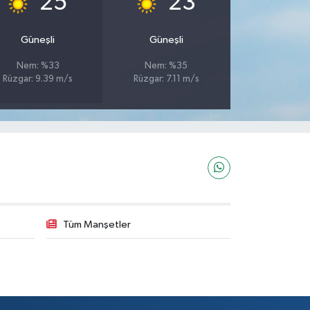
25
23
Güneşli
Güneşli
Nem: %33
Nem: %35
Rüzgar: 9.39 m/s
Rüzgar: 7.11 m/s
Tüm Manşetler