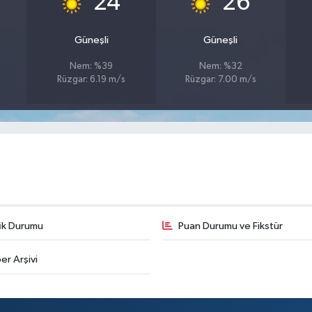
24
26
Güneşli
Güneşli
Nem: %39
Nem: %32
Rüzgar: 6.19 m/s
Rüzgar: 7.00 m/s
fik Durumu
Puan Durumu ve Fikstür
er Arşivi