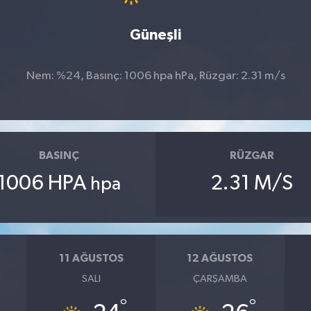
Güneşli
Nem: %24, Basınç: 1006 hpa hPa, Rüzgar: 2.31 m/s
BASINÇ
RÜZGAR
1006 HPA
2.31 M/S
hpa
11 AĞUSTOS
12 AĞUSTOS
SALI
ÇARŞAMBA
°
°