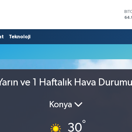
BIT
64.
DO
47,
EU
at
Teknoloji
55,
STE
64,
GRA
666
BİS
13.
arın ve 1 Haftalık Hava Durum
Konya
°
30