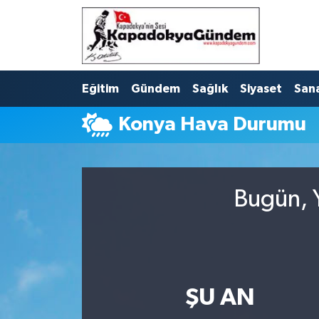
Hava Durumu
Eğitim
Gündem
Sağlık
Siyaset
San
Trafik Durumu
Konya Hava Durumu
Süper Lig Puan Durumu ve Fikstür
Tüm Manşetler
Bugün, Y
Son Dakika Haberleri
Haber Arşivi
ŞU AN