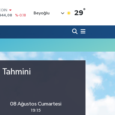
°
COIN
29
Beyoğlu
944,08
%-0.18
LAR
7436
%0.18
RO
2510
%0.32
RLİN
4811
%0.38
M ALTIN
0.55
%0.03
T100
779
%-14
u Tahmini
08 Ağustos Cumartesi
19:15