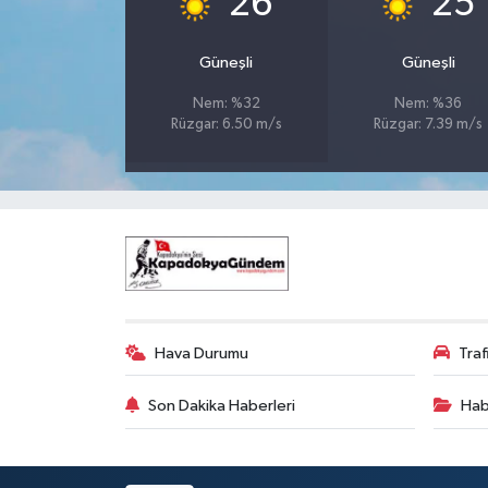
26
25
Güneşli
Güneşli
Nem: %32
Nem: %36
Rüzgar: 6.50 m/s
Rüzgar: 7.39 m/s
Hava Durumu
Tra
Son Dakika Haberleri
Hab