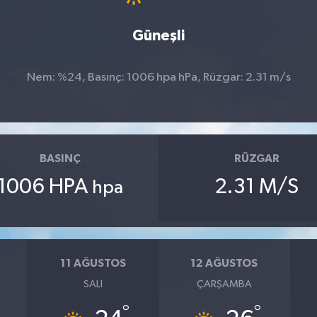
Güneşli
Nem: %24, Basınç: 1006 hpa hPa, Rüzgar: 2.31 m/s
BASINÇ
RÜZGAR
1006 HPA
2.31 M/S
hpa
11 AĞUSTOS
12 AĞUSTOS
SALI
ÇARŞAMBA
°
°