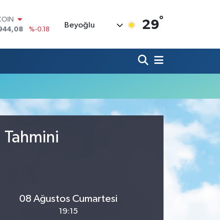
°
COIN
29
Beyoğlu
944,08
%-0.18
LAR
7436
%0.18
RO
2510
%0.32
RLİN
4811
%0.38
M ALTIN
0.55
%0.03
T100
779
%-14
u Tahmini
08 Ağustos Cumartesi
19:15