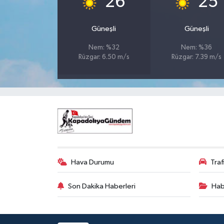
26
25
Güneşli
Güneşli
Nem: %32
Nem: %36
Rüzgar: 6.50 m/s
Rüzgar: 7.39 m/s
Hava Durumu
Tra
Son Dakika Haberleri
Hab