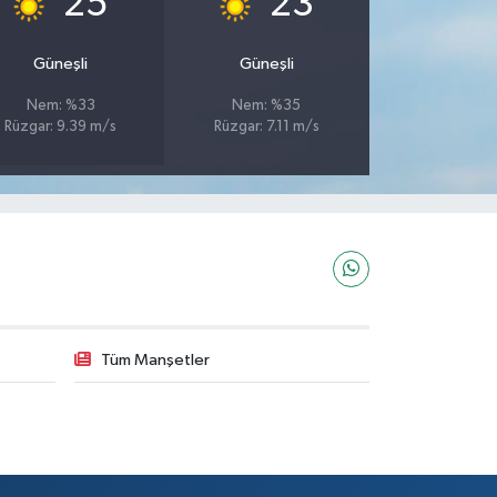
25
23
Güneşli
Güneşli
Nem: %33
Nem: %35
Rüzgar: 9.39 m/s
Rüzgar: 7.11 m/s
Tüm Manşetler