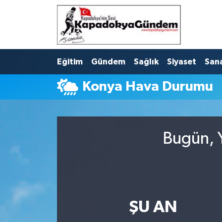
Hava Durumu
Eğitim
Gündem
Sağlık
Siyaset
San
Trafik Durumu
Konya Hava Durumu
Süper Lig Puan Durumu ve Fikstür
Tüm Manşetler
Bugün, Y
Son Dakika Haberleri
Haber Arşivi
ŞU AN