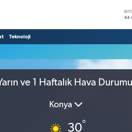
BIT
64.
DO
47,
EU
at
Teknoloji
55,
STE
64,
GRA
666
BİS
13.
arın ve 1 Haftalık Hava Durum
Konya
°
30