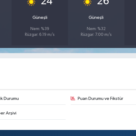
24
26
Güneşli
Güneşli
Nem: %39
Nem: %32
Rüzgar: 6.19 m/s
Rüzgar: 7.00 m/s
fik Durumu
Puan Durumu ve Fikstür
er Arşivi