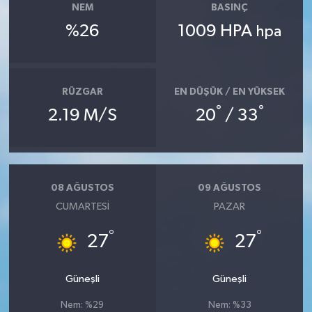
NEM
BASINÇ
%26
1009 HPA
hpa
RÜZGAR
EN DÜŞÜK / EN YÜKSEK
°
°
2.19 M/S
20
/ 33
08 AĞUSTOS
09 AĞUSTOS
CUMARTESI
PAZAR
°
°
27
27
Güneşli
Güneşli
Nem: %29
Nem: %33