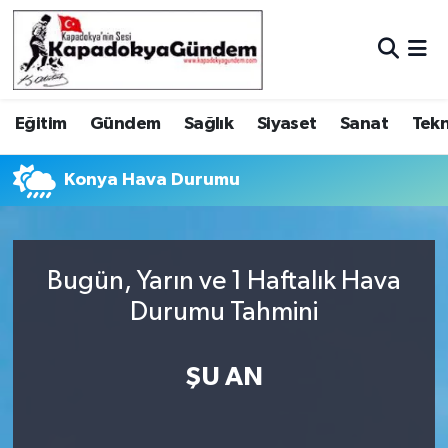
Hava Durumu
Eğitim
Gündem
Sağlık
Siyaset
Sanat
Tekn
Trafik Durumu
Süper Lig Puan Durumu ve Fikstür
Konya Hava Durumu
Tüm Manşetler
Bugün, Yarın ve 1 Haftalık Hava
Son Dakika Haberleri
Durumu Tahmini
Haber Arşivi
ŞU AN