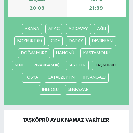
20:03
21:39
ABANA
ARAÇ
AZDAVAY
AĞLI
BOZKURT (K)
CİDE
DADAY
DEVREKANİ
DOĞANYURT
HANÖNÜ
KASTAMONU
KÜRE
PINARBAŞI (K)
SEYDİLER
TAŞKÖPRÜ
TOSYA
ÇATALZEYTİN
İHSANGAZİ
İNEBOLU
ŞENPAZAR
TAŞKÖPRÜ AYLIK NAMAZ VAKITLERI