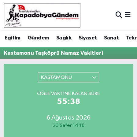
Hava Durumu
Eğitim
Gündem
Sağlık
Siyaset
Sanat
Tekn
Trafik Durumu
Kastamonu Taşköprü Namaz Vakitleri
Süper Lig Puan Durumu ve Fikstür
Tüm Manşetler
KASTAMONU
Son Dakika Haberleri
ÖĞLE VAKTINE KALAN SÜRE
55:38
Haber Arşivi
6 Ağustos 2026
23 Safer 1448