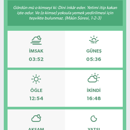
Gördün mü o kimseyi ki: Dini inkâr eder. Yetimi itip kakan
işte odur. Ve (o kimse) yoksula yemek yedirilmesi için
teşvikte bulunmaz. (Mâûn Sûresi, 1-2-3)
İMSAK
GÜNEŞ
03:52
05:36
ÖĞLE
İKINDI
12:54
16:48
AKŞAM
YATSI