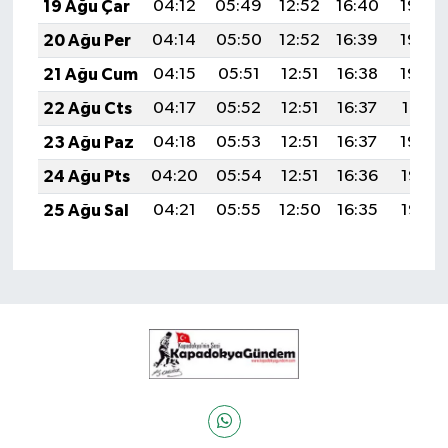
19 Ağu Çar
04:12
05:49
12:52
16:40
19:45
20 Ağu Per
04:14
05:50
12:52
16:39
19:44
21 Ağu Cum
04:15
05:51
12:51
16:38
19:42
22 Ağu Cts
04:17
05:52
12:51
16:37
19:41
23 Ağu Paz
04:18
05:53
12:51
16:37
19:39
24 Ağu Pts
04:20
05:54
12:51
16:36
19:38
25 Ağu Sal
04:21
05:55
12:50
16:35
19:36