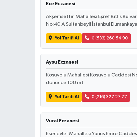
Ece Eczanesi
Akşemsettin Mahallesi Eşref Bitlis Bulvar
No:40 A Sultanbeyli İstanbul Dumankaya
Yol Tarifi Al
0 (533) 260 54 90
Aysu Eczanesi
Koşuyolu Mahallesi Koşuyolu Caddesi No
dönünce 100 mt
Yol Tarifi Al
0 (216) 327 27 77
Vural Eczanesi
Esenevler Mahallesi Yunus Emre Caddesi