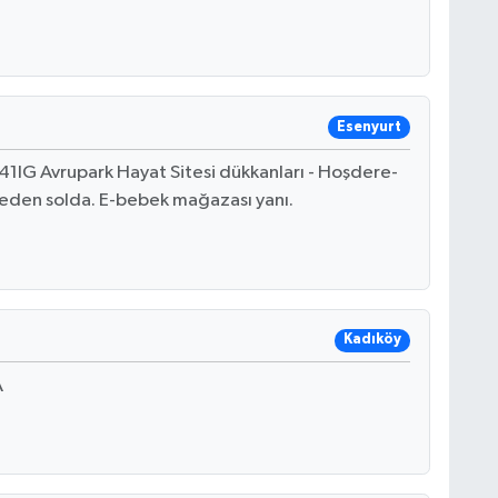
Esenyurt
1IG Avrupark Hayat Sitesi dükkanları - Hoşdere-
eden solda. E-bebek mağazası yanı.
Kadıköy
A