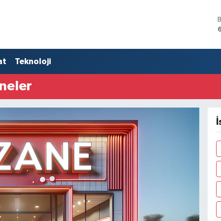
at
Teknoloji
neler
İ