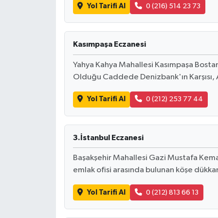
Yol Tarifi Al
0 (216) 514 23 73
Kasımpaşa Eczanesi
Yahya Kahya Mahallesi Kasımpaşa Bostan
Olduğu Caddede Denizbank'ın Karşısı, 
Yol Tarifi Al
0 (212) 253 77 44
3.İstanbul Eczanesi
Başakşehir Mahallesi Gazi Mustafa Kemal 
emlak ofisi arasında bulunan köşe dükka
Yol Tarifi Al
0 (212) 813 66 13