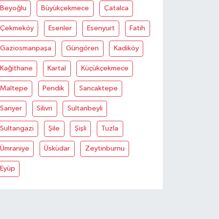
Beyoğlu
Büyükçekmece
Çatalca
Çekmeköy
Esenler
Esenyurt
Fatih
Gaziosmanpaşa
Güngören
Kadiköy
Kağithane
Kartal
Küçükçekmece
Maltepe
Pendik
Sancaktepe
Sariyer
Silivri
Sultanbeyli
Sultangazi
Şile
Şişli
Tuzla
Ümraniye
Üsküdar
Zeytinburnu
Eyüp