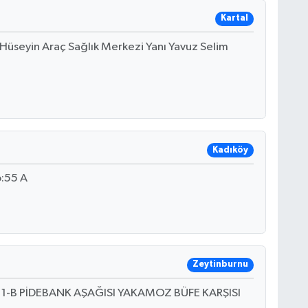
Kartal
 Hüseyin Araç Sağlık Merkezi Yanı Yavuz Selim
Kadıköy
:55 A
Zeytinburnu
kak 1-B PİDEBANK AŞAĞISI YAKAMOZ BÜFE KARŞISI