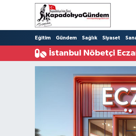
Hava Durumu
Eğitim
Gündem
Sağlık
Siyaset
San
Trafik Durumu
İstanbul Nöbetçi Ecza
Süper Lig Puan Durumu ve Fikstür
Tüm Manşetler
Son Dakika Haberleri
Haber Arşivi