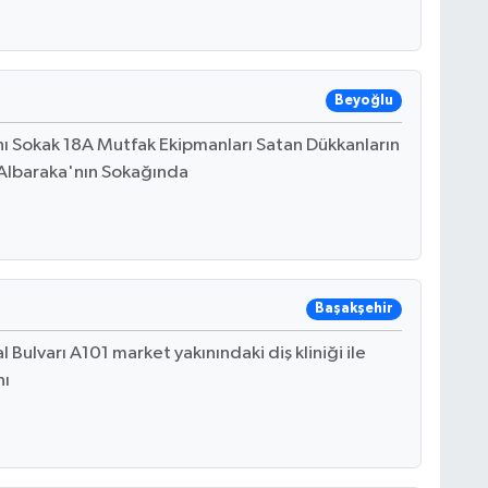
Beyoğlu
ı Sokak 18A Mutfak Ekipmanları Satan Dükkanların
Albaraka'nın Sokağında
Başakşehir
Bulvarı A101 market yakınındaki diş kliniği ile
nı