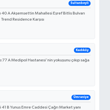
Sultanbeyli
ı 40 A Akşemsettin Mahallesi Eşref Bitlis Bulvarı
 Trend Residence Karşısı
Kadıköy
:77 A Medipol Hastanesi'nin yokuşunu çıkıp sağa
Ümraniye
 41 B Yunus Emre Caddesi Çağrı Market yanı