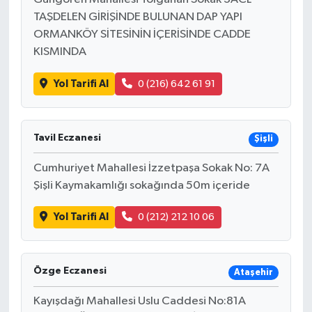
TAŞDELEN GİRİŞİNDE BULUNAN DAP YAPI
ORMANKÖY SİTESİNİN İÇERİSİNDE CADDE
KISMINDA
Yol Tarifi Al
0 (216) 642 61 91
Tavil Eczanesi
Şişli
Cumhuriyet Mahallesi İzzetpaşa Sokak No: 7A
Şişli Kaymakamlığı sokağında 50m içeride
Yol Tarifi Al
0 (212) 212 10 06
Özge Eczanesi
Ataşehir
Kayışdağı Mahallesi Uslu Caddesi No:81A