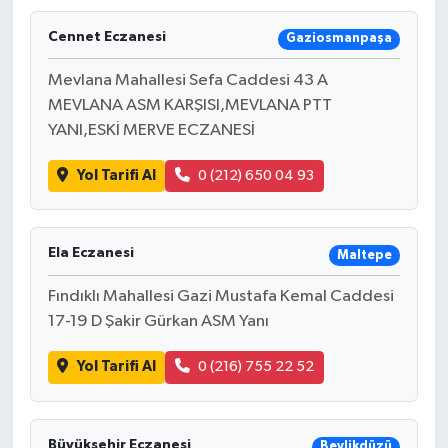
Cennet Eczanesi
Gaziosmanpaşa
Mevlana Mahallesi Sefa Caddesi 43 A
MEVLANA ASM KARŞISI,MEVLANA PTT
YANI,ESKİ MERVE ECZANESİ
Yol Tarifi Al
0 (212) 650 04 93
Ela Eczanesi
Maltepe
Fındıklı Mahallesi Gazi Mustafa Kemal Caddesi
17-19 D Şakir Gürkan ASM Yanı
Yol Tarifi Al
0 (216) 755 22 52
Büyükşehir Eczanesi
Beylikdüzü