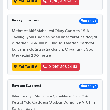
Yol Tarifi Al
0 (216) 421 24 32
Kuzey Eczanesi
Ümraniye
Mehmet Akif Mahallesi Okay Caddesi 19 A
Tavukçuyolu Caddesinden İmes tarafına doğru
giderken SGK'nın bulunduğu aradan Hatboyu
bulvarına doğru sağa dönün, OkyanusFly Spor
Merkezini 200 metre
Yol Tarifi Al
0 (216) 508 24 53
Bayram Eczanesi
Ümraniye
Ihlamurkuyu Mahallesi Çanakkale Cad. 2 A
Petrol Yolu Caddesi Otobüs Durağı ve A101’in
Karşısındayız