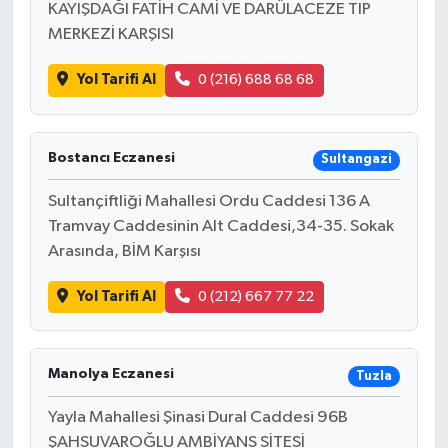
KAYIŞDAĞI FATİH CAMİ VE DARÜLACEZE TIP
MERKEZİ KARŞISI
Yol Tarifi Al
0 (216) 688 68 68
Bostancı Eczanesi
Sultangazi
Sultançiftliği Mahallesi Ordu Caddesi 136 A
Tramvay Caddesinin Alt Caddesi,34-35. Sokak
Arasında, BİM Karşısı
Yol Tarifi Al
0 (212) 667 77 22
Manolya Eczanesi
Tuzla
Yayla Mahallesi Şinasi Dural Caddesi 96B
ŞAHSUVAROĞLU AMBİYANS SİTESİ