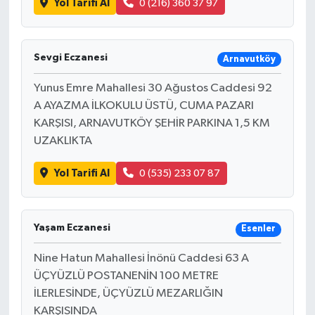
Yol Tarifi Al
0 (216) 360 37 97
Sevgi Eczanesi
Arnavutköy
Yunus Emre Mahallesi 30 Ağustos Caddesi 92
A AYAZMA İLKOKULU ÜSTÜ, CUMA PAZARI
KARŞISI, ARNAVUTKÖY ŞEHİR PARKINA 1,5 KM
UZAKLIKTA
Yol Tarifi Al
0 (535) 233 07 87
Yaşam Eczanesi
Esenler
Nine Hatun Mahallesi İnönü Caddesi 63 A
ÜÇYÜZLÜ POSTANENİN 100 METRE
İLERLESİNDE, ÜÇYÜZLÜ MEZARLIĞIN
KARŞISINDA