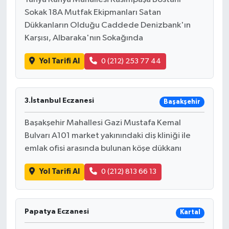
Sokak 18A Mutfak Ekipmanları Satan
Dükkanların Olduğu Caddede Denizbank'ın
Karşısı, Albaraka'nın Sokağında
Yol Tarifi Al
0 (212) 253 77 44
3.İstanbul Eczanesi
Başakşehir
Başakşehir Mahallesi Gazi Mustafa Kemal
Bulvarı A101 market yakınındaki diş kliniği ile
emlak ofisi arasında bulunan köşe dükkanı
Yol Tarifi Al
0 (212) 813 66 13
Papatya Eczanesi
Kartal