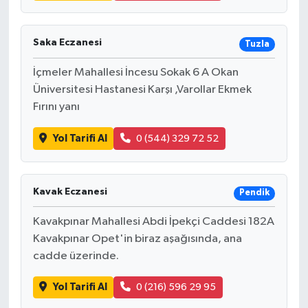
Saka Eczanesi
Tuzla
İçmeler Mahallesi İncesu Sokak 6 A Okan
Üniversitesi Hastanesi Karşı ,Varollar Ekmek
Fırını yanı
Yol Tarifi Al
0 (544) 329 72 52
Kavak Eczanesi
Pendik
Kavakpınar Mahallesi Abdi İpekçi Caddesi 182A
Kavakpınar Opet'in biraz aşağısında, ana
cadde üzerinde.
Yol Tarifi Al
0 (216) 596 29 95