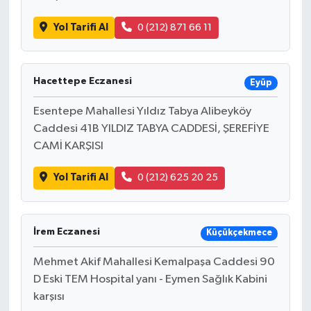
Yol Tarifi Al
0 (212) 871 66 11
Hacettepe Eczanesi
Eyüp
Esentepe Mahallesi Yıldız Tabya Alibeyköy
Caddesi 41B YILDIZ TABYA CADDESİ, ŞEREFİYE
CAMİ KARŞISI
Yol Tarifi Al
0 (212) 625 20 25
İrem Eczanesi
Küçükçekmece
Mehmet Akif Mahallesi Kemalpaşa Caddesi 90
D Eski TEM Hospital yanı - Eymen Sağlık Kabini
karşısı