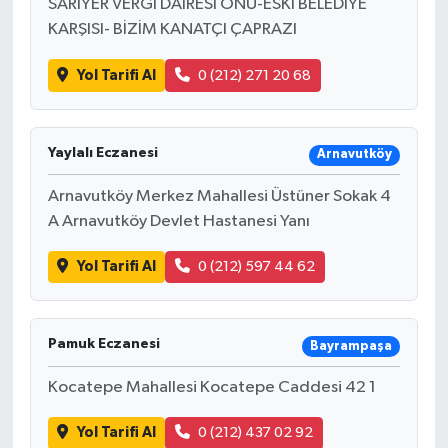
SARIYER VERGİ DAİRESİ ÖNÜ-ESKİ BELEDİYE
KARŞISI- BİZİM KANATÇI ÇAPRAZI
Yol Tarifi Al
0 (212) 271 20 68
Yaylalı Eczanesi
Arnavutköy
Arnavutköy Merkez Mahallesi Üstüner Sokak 4
A Arnavutköy Devlet Hastanesi Yanı
Yol Tarifi Al
0 (212) 597 44 62
Pamuk Eczanesi
Bayrampaşa
Kocatepe Mahallesi Kocatepe Caddesi 42 1
Yol Tarifi Al
0 (212) 437 02 92