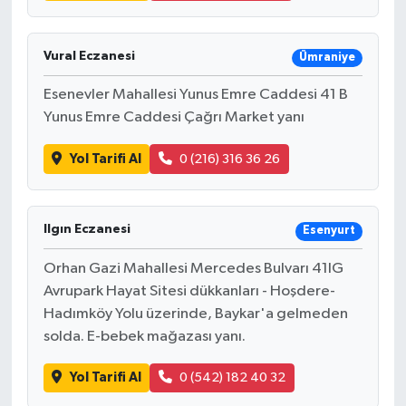
Vural Eczanesi
Ümraniye
Esenevler Mahallesi Yunus Emre Caddesi 41 B
Yunus Emre Caddesi Çağrı Market yanı
Yol Tarifi Al
0 (216) 316 36 26
Ilgın Eczanesi
Esenyurt
Orhan Gazi Mahallesi Mercedes Bulvarı 41IG
Avrupark Hayat Sitesi dükkanları - Hoşdere-
Hadımköy Yolu üzerinde, Baykar'a gelmeden
solda. E-bebek mağazası yanı.
Yol Tarifi Al
0 (542) 182 40 32