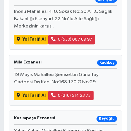
İnönü Mahallesi 410. Sokak No:50 A T.C Sağlık
Bakanlığı Esenyurt 22 No'lu Aile Sağlığı
Merkezinin karşısı.
Yol Tarifi Al
0 (530) 067 09 97
Mila Eczanesi
Kadıköy
19 Mayıs Mahallesi Şemsettin Günaltay
Caddesi Dış Kapı No:168-170 G No:29
Yol Tarifi Al
0 (216) 514 23 73
Kasımpaşa Eczanesi
Beyoğlu
Yahya Kahya Mahallesi Kasımpaşa Bostanı