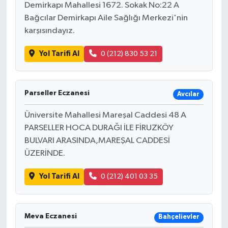
Demirkapı Mahallesi 1672. Sokak No:22 A
Bağcılar Demirkapı Aile Sağlığı Merkezi'nin
karşısındayız.
Yol Tarifi Al
0 (212) 830 53 21
Parseller Eczanesi
Avcılar
Üniversite Mahallesi Mareşal Caddesi 48 A
PARSELLER HOCA DURAĞI İLE FİRUZKÖY
BULVARI ARASINDA,MAREŞAL CADDESİ
ÜZERİNDE.
Yol Tarifi Al
0 (212) 401 03 35
Meva Eczanesi
Bahçelievler