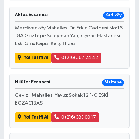
Aktaş Eczanesi
Kadıköy
Merdivenköy Mahallesi Dr. Erkin Caddesi No:16
18A Göztepe Süleyman Yalçın Şehir Hastanesi
Eski Giriş Kapısı Karşı Hizası
Yol Tarifi Al
0 (216) 567 24 42
Nilüfer Eczanesi
Maltepe
Cevizli Mahallesi Yavuz Sokak 12 1-C ESKİ
ECZACIBAŞI
Yol Tarifi Al
0 (216) 383 00 17