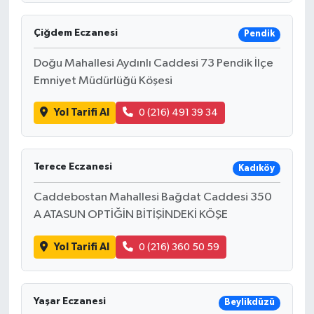
Çiğdem Eczanesi
Pendik
Doğu Mahallesi Aydınlı Caddesi 73 Pendik İlçe
Emniyet Müdürlüğü Köşesi
Yol Tarifi Al
0 (216) 491 39 34
Terece Eczanesi
Kadıköy
Caddebostan Mahallesi Bağdat Caddesi 350
A ATASUN OPTİĞİN BİTİŞİNDEKİ KÖŞE
Yol Tarifi Al
0 (216) 360 50 59
Yaşar Eczanesi
Beylikdüzü