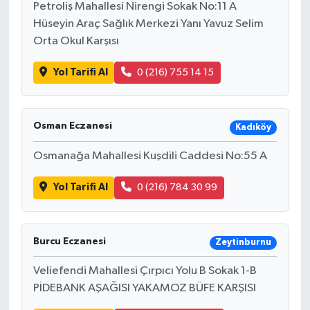
Petroliş Mahallesi Nirengi Sokak No:11 A
Hüseyin Araç Sağlık Merkezi Yanı Yavuz Selim
Orta Okul Karşısı
Yol Tarifi Al
0 (216) 755 14 15
Osman Eczanesi
Kadıköy
Osmanağa Mahallesi Kuşdili Caddesi No:55 A
Yol Tarifi Al
0 (216) 784 30 99
Burcu Eczanesi
Zeytinburnu
Veliefendi Mahallesi Çırpıcı Yolu B Sokak 1-B
PİDEBANK AŞAĞISI YAKAMOZ BÜFE KARŞISI