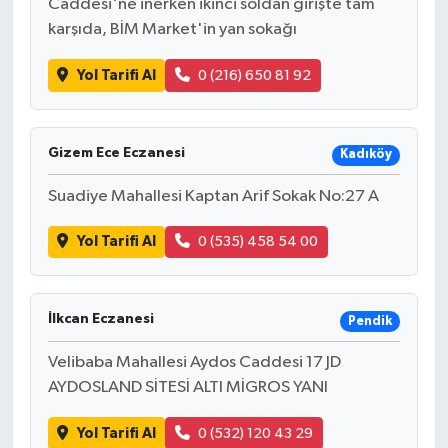
Caddesi'ne inerken ikinci soldan girişte tam
karşıda, BİM Market'in yan sokağı
Yol Tarifi Al
0 (216) 650 81 92
Gizem Ece Eczanesi
Kadıköy
Suadiye Mahallesi Kaptan Arif Sokak No:27 A
Yol Tarifi Al
0 (535) 458 54 00
İlkcan Eczanesi
Pendik
Velibaba Mahallesi Aydos Caddesi 17 JD
AYDOSLAND SİTESİ ALTI MİGROS YANI
Yol Tarifi Al
0 (532) 120 43 29