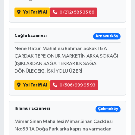
Yol Tarifi Al
0 (212) 585 35 86
Çağla Eczanesi
Arnavutköy
Nene Hatun Mahallesi Rahman Sokak 16 A
ÇARDAK TEPE ONUR MARKETİN ARKA SOKAĞI
(IŞIKLARDAN SAĞA TEKRAR İLK SAĞA
DÖNÜLECEK), İSKİ YOLU ÜZERİ
Yol Tarifi Al
0 (506) 999 95 93
Ihlamur Eczanesi
Çekmeköy
Mimar Sinan Mahallesi Mimar Sinan Caddesi
No:85 1A Doğa Park arka kapısına varmadan