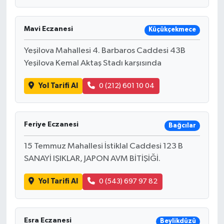
Mavi Eczanesi
Küçükçekmece
Yeşilova Mahallesi 4. Barbaros Caddesi 43B
Yeşilova Kemal Aktaş Stadı karşısında
Yol Tarifi Al
0 (212) 601 10 04
Feriye Eczanesi
Bağcılar
15 Temmuz Mahallesi İstiklal Caddesi 123 B
SANAYİ IŞIKLAR, JAPON AVM BİTİŞİĞİ.
Yol Tarifi Al
0 (543) 697 97 82
Esra Eczanesi
Beylikdüzü