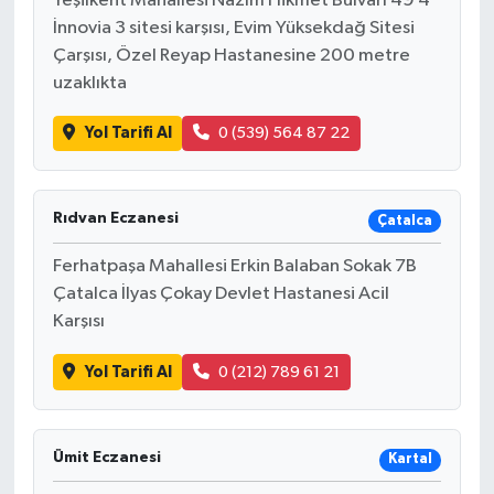
Yeşilkent Mahallesi Nazım Hikmet Bulvarı 49 4
İnnovia 3 sitesi karşısı, Evim Yüksekdağ Sitesi
Çarşısı, Özel Reyap Hastanesine 200 metre
uzaklıkta
Yol Tarifi Al
0 (539) 564 87 22
Rıdvan Eczanesi
Çatalca
Ferhatpaşa Mahallesi Erkin Balaban Sokak 7B
Çatalca İlyas Çokay Devlet Hastanesi Acil
Karşısı
Yol Tarifi Al
0 (212) 789 61 21
Ümit Eczanesi
Kartal