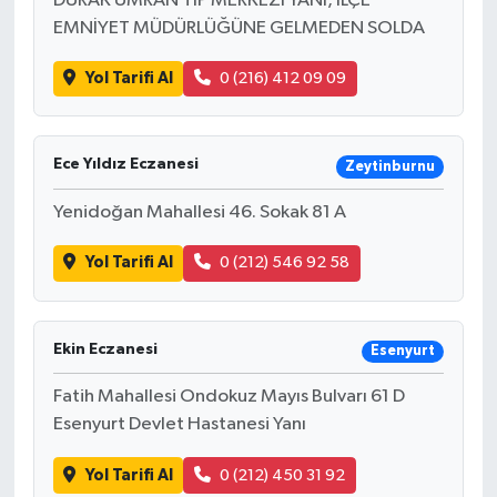
DURAK ÜMRAN TIP MERKEZİ YANI, İLÇE
EMNİYET MÜDÜRLÜĞÜNE GELMEDEN SOLDA
Yol Tarifi Al
0 (216) 412 09 09
Ece Yıldız Eczanesi
Zeytinburnu
Yenidoğan Mahallesi 46. Sokak 81 A
Yol Tarifi Al
0 (212) 546 92 58
Ekin Eczanesi
Esenyurt
Fatih Mahallesi Ondokuz Mayıs Bulvarı 61 D
Esenyurt Devlet Hastanesi Yanı
Yol Tarifi Al
0 (212) 450 31 92