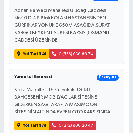
Adnan Kahveci Mahallesi Uludağ Caddesi
No:10 D:4 B Blok KOLAN HASTANESİNDEN
GÜRPINAR YÖNÜNE 650M AŞAĞIDA,SÜRAT
KARGO BEYKENT ŞUBESİ KARŞISI,OSMANLI
CADDESİ ÜZERİNDE
Yol Tarifi Al
0 (533) 636 66 74
Yurdakul Eczanesi
Esenyurt
Koza Mahallesi 1635. Sokak 3G 131
BAHÇEŞEHİR MOBİLYACILAR SİTESİNE
GİDERKEN SAĞ TARAFTA MAXİMOON
SİTESİNİN ALTINDA EVREN OTO KARŞISINDA
Yol Tarifi Al
0 (212) 806 20 47