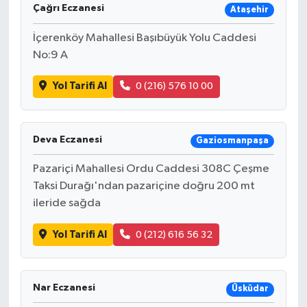
Çağrı Eczanesi
Ataşehir
İçerenköy Mahallesi Başıbüyük Yolu Caddesi
No:9 A
Yol Tarifi Al
0 (216) 576 10 00
Deva Eczanesi
Gaziosmanpaşa
Pazariçi Mahallesi Ordu Caddesi 308C Çeşme
Taksi Durağı'ndan pazariçine doğru 200 mt
ileride sağda
Yol Tarifi Al
0 (212) 616 56 32
Nar Eczanesi
Üsküdar