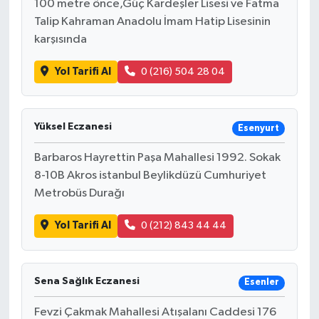
100 metre önce,Güç Kardeşler Lisesi ve Fatma
Talip Kahraman Anadolu İmam Hatip Lisesinin
karşısında
Yol Tarifi Al
0 (216) 504 28 04
Yüksel Eczanesi
Esenyurt
Barbaros Hayrettin Paşa Mahallesi 1992. Sokak
8-10B Akros istanbul Beylikdüzü Cumhuriyet
Metrobüs Durağı
Yol Tarifi Al
0 (212) 843 44 44
Sena Sağlık Eczanesi
Esenler
Fevzi Çakmak Mahallesi Atışalanı Caddesi 176