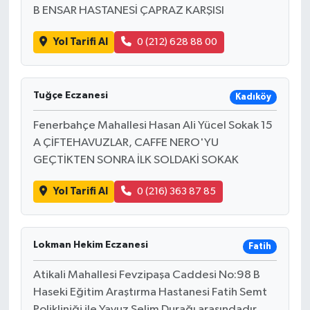
B ENSAR HASTANESİ ÇAPRAZ KARŞISI
Yol Tarifi Al
0 (212) 628 88 00
Tuğçe Eczanesi
Kadıköy
Fenerbahçe Mahallesi Hasan Ali Yücel Sokak 15
A ÇİFTEHAVUZLAR, CAFFE NERO'YU
GEÇTİKTEN SONRA İLK SOLDAKİ SOKAK
Yol Tarifi Al
0 (216) 363 87 85
Lokman Hekim Eczanesi
Fatih
Atikali Mahallesi Fevzipaşa Caddesi No:98 B
Haseki Eğitim Araştırma Hastanesi Fatih Semt
Polikliniği ile Yavuz Selim Durağı arasındadır.