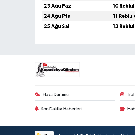
23 Ağu Paz
10 Rebiu
24 Ağu Pts
11 Rebiu
25 Ağu Sal
12 Rebiu
Hava Durumu
Tra
Son Dakika Haberleri
Hab