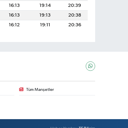
16:13
19:14
20:39
16:13
19:13
20:38
16:12
19:11
20:36
Tüm Manşetler