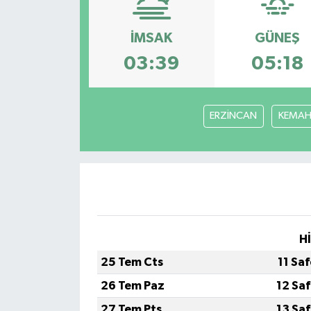
İMSAK
GÜNEŞ
03:39
05:18
ERZİNCAN
KEMA
H
25 Tem Cts
11 Sa
26 Tem Paz
12 Sa
27 Tem Pts
13 Sa