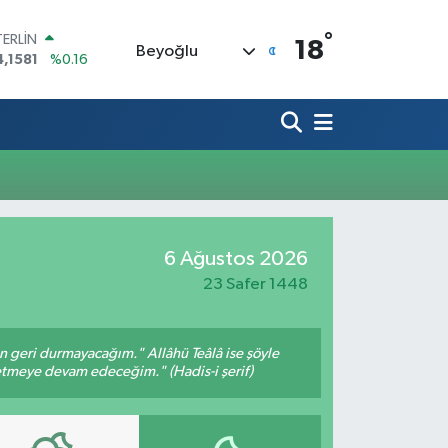
°
TERLİN
18
Beyoğlu
4,1581
%0.16
RAM ALTIN
508.83
%4.44
İST100
3.703
%11
ITCOIN
4.927,78
%1.32
OLAR
7,5894
%0.08
URO
6 Ağustos 2026
5,0398
%-0.02
23 Safer 1448
an geri durmayacağım." Allâhü Teâlâ ise şöyle
fetmeye devam edeceğim." (Hadis-i şerif)