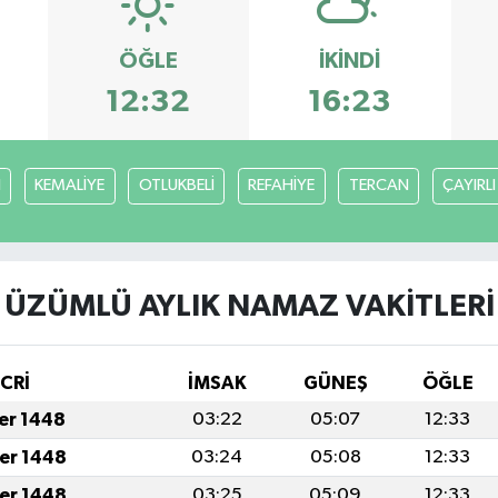
ÖĞLE
İKINDI
12:32
16:23
H
KEMALİYE
OTLUKBELİ
REFAHİYE
TERCAN
ÇAYIRLI
ÜZÜMLÜ AYLIK NAMAZ VAKITLERI
İCRİ
İMSAK
GÜNEŞ
ÖĞLE
fer 1448
03:22
05:07
12:33
fer 1448
03:24
05:08
12:33
fer 1448
03:25
05:09
12:33