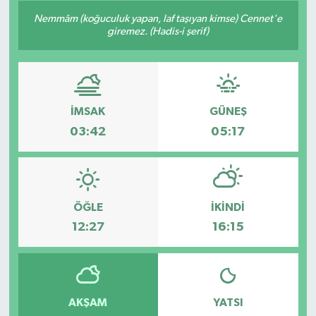
Nemmâm (koğuculuk yapan, laf taşıyan kimse) Cennet'e
giremez. (Hadis-i şerif)
İMSAK
GÜNEŞ
03:42
05:17
ÖĞLE
İKINDI
12:27
16:15
AKŞAM
YATSI