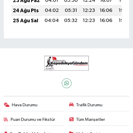
23 Ağu Paz
04:01
05:30
12:24
16:07
19:07
24 Ağu Pts
04:02
05:31
12:23
16:06
19:06
25 Ağu Sal
04:04
05:32
12:23
16:06
19:05
Hava Durumu
Trafik Durumu
Puan Durumu ve Fikstür
Tüm Manşetler