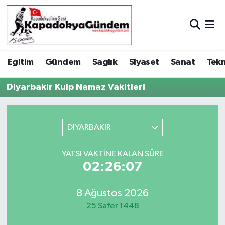
Hava Durumu
Eğitim
Gündem
Sağlık
Siyaset
Sanat
Tekn
Trafik Durumu
Diyarbakir Kulp Namaz Vakitleri
Süper Lig Puan Durumu ve Fikstür
Tüm Manşetler
DİYARBAKIR
Son Dakika Haberleri
YATSI VAKTINE KALAN SÜRE
02:26:07
Haber Arşivi
8 Ağustos 2026
25 Safer 1448