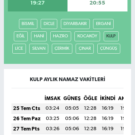
19:27
20:55
BİSMİL
DİCLE
DİYARBAKIR
ERGANİ
EĞİL
HANİ
HAZRO
KOCAKÖY
KULP
LİCE
SİLVAN
ÇERMİK
ÇINAR
ÇÜNGÜŞ
KULP AYLIK NAMAZ VAKITLERI
İMSAK
GÜNEŞ
ÖĞLE
İKINDI
AKŞA
25 Tem Cts
03:24
05:05
12:28
16:19
19:40
26 Tem Paz
03:25
05:06
12:28
16:19
19:40
27 Tem Pts
03:26
05:06
12:28
16:19
19:39