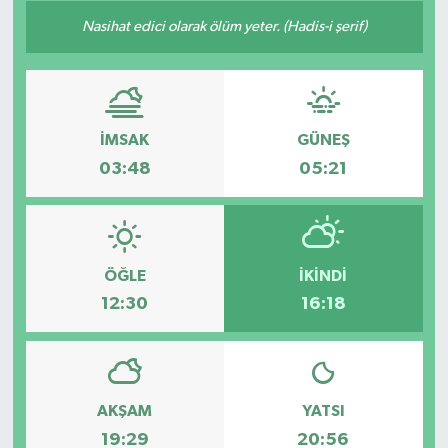
Nasihat edici olarak ölüm yeter. (Hadis-i şerif)
İMSAK
GÜNEŞ
03:48
05:21
ÖĞLE
İKINDI
12:30
16:18
AKŞAM
YATSI
19:29
20:56