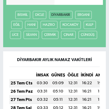
BİSMİL
DİCLE
DİYARBAKIR
ERGANİ
EĞİL
HANİ
HAZRO
KOCAKÖY
KULP
LİCE
SİLVAN
ÇERMİK
ÇINAR
ÇÜNGÜŞ
DİYARBAKIR AYLIK NAMAZ VAKITLERI
İMSAK
GÜNEŞ
ÖĞLE
İKINDI
AKŞA
25 Tem Cts
03:30
05:09
12:31
16:22
19:42
26 Tem Paz
03:31
05:10
12:31
16:21
19:41
27 Tem Pts
03:32
05:11
12:31
16:21
19:41
28 Tem Sal
03:33
05:12
12:31
16:21
19:40