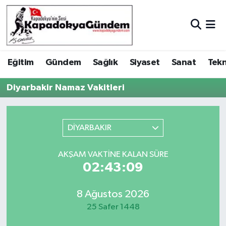
Hava Durumu
Eğitim
Gündem
Sağlık
Siyaset
Sanat
Tekn
Trafik Durumu
Diyarbakir Namaz Vakitleri
Süper Lig Puan Durumu ve Fikstür
Tüm Manşetler
DİYARBAKIR
Son Dakika Haberleri
AKŞAM VAKTINE KALAN SÜRE
02:43:09
Haber Arşivi
8 Ağustos 2026
25 Safer 1448