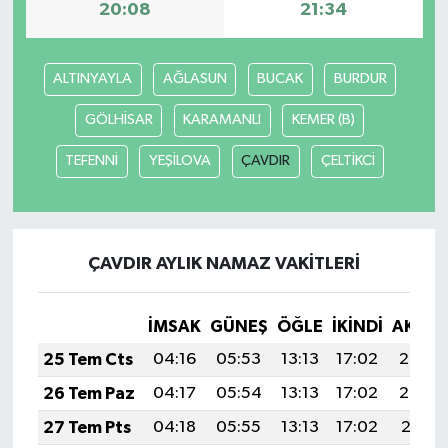
20:08
21:34
ALTINYAYLA
AĞLASUN
BUCAK
BURDUR
GÖLHİSAR
KARAMANLI
KEMER (B)
TEFENNİ
YEŞİLOVA
ÇAVDIR
ÇELTİKCİ
ÇAVDIR AYLIK NAMAZ VAKITLERI
İMSAK
GÜNEŞ
ÖĞLE
İKINDI
AKŞA
25 Tem Cts
04:16
05:53
13:13
17:02
20:22
26 Tem Paz
04:17
05:54
13:13
17:02
20:22
27 Tem Pts
04:18
05:55
13:13
17:02
20:21