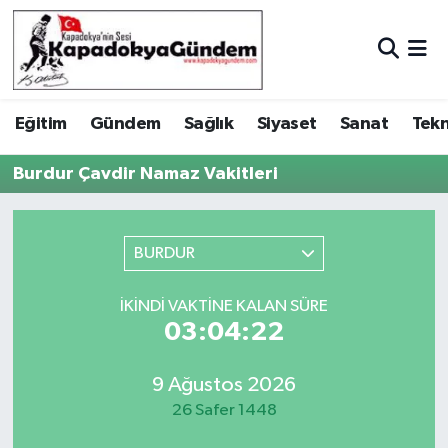
Hava Durumu
Eğitim
Gündem
Sağlık
Siyaset
Sanat
Tekn
Trafik Durumu
Burdur Çavdir Namaz Vakitleri
Süper Lig Puan Durumu ve Fikstür
Tüm Manşetler
BURDUR
Son Dakika Haberleri
İKINDI VAKTINE KALAN SÜRE
03:04:22
Haber Arşivi
9 Ağustos 2026
26 Safer 1448