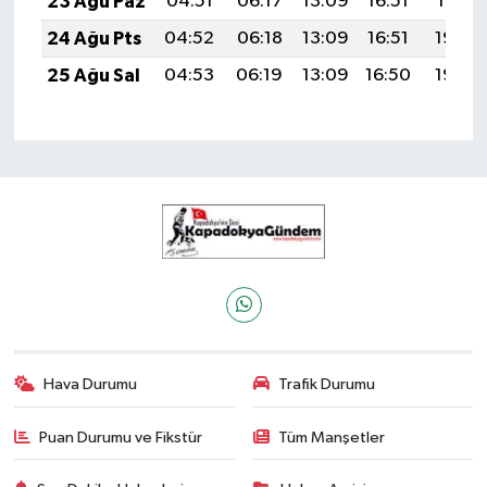
23 Ağu Paz
04:51
06:17
13:09
16:51
19:51
24 Ağu Pts
04:52
06:18
13:09
16:51
19:50
25 Ağu Sal
04:53
06:19
13:09
16:50
19:48
Hava Durumu
Trafik Durumu
Puan Durumu ve Fikstür
Tüm Manşetler