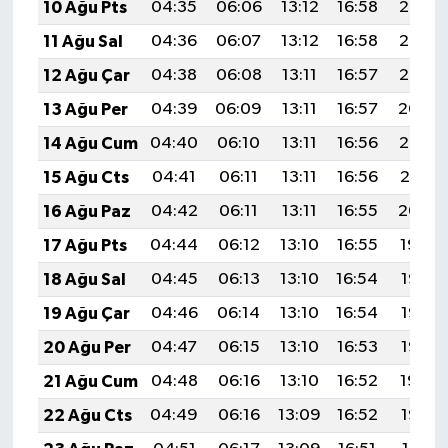
10 Ağu Pts
04:35
06:06
13:12
16:58
20:07
11 Ağu Sal
04:36
06:07
13:12
16:58
20:06
12 Ağu Çar
04:38
06:08
13:11
16:57
20:05
13 Ağu Per
04:39
06:09
13:11
16:57
20:04
14 Ağu Cum
04:40
06:10
13:11
16:56
20:02
15 Ağu Cts
04:41
06:11
13:11
16:56
20:01
16 Ağu Paz
04:42
06:11
13:11
16:55
20:00
17 Ağu Pts
04:44
06:12
13:10
16:55
19:59
18 Ağu Sal
04:45
06:13
13:10
16:54
19:57
19 Ağu Çar
04:46
06:14
13:10
16:54
19:56
20 Ağu Per
04:47
06:15
13:10
16:53
19:55
21 Ağu Cum
04:48
06:16
13:10
16:52
19:54
22 Ağu Cts
04:49
06:16
13:09
16:52
19:52