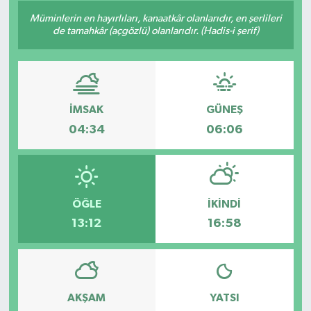
Müminlerin en hayırlıları, kanaatkâr olanlarıdır, en şerlileri
de tamahkâr (açgözlü) olanlarıdır. (Hadis-i şerif)
İMSAK
GÜNEŞ
04:34
06:06
ÖĞLE
İKINDI
13:12
16:58
AKŞAM
YATSI