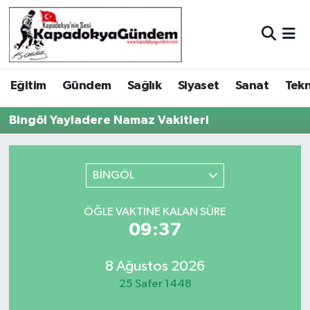
Hava Durumu
Eğitim
Gündem
Sağlık
Siyaset
Sanat
Tekn
Trafik Durumu
Bingöl Yayladere Namaz Vakitleri
Süper Lig Puan Durumu ve Fikstür
Tüm Manşetler
BİNGÖL
Son Dakika Haberleri
ÖĞLE VAKTINE KALAN SÜRE
09:37
Haber Arşivi
8 Ağustos 2026
25 Safer 1448