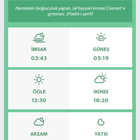
Nemmâm (koğuculuk yapan, laf taşıyan kimse) Cennet'e
giremez. (Hadis-i şerif)
İMSAK
GÜNEŞ
03:43
05:19
ÖĞLE
İKINDI
12:30
16:20
AKŞAM
YATSI