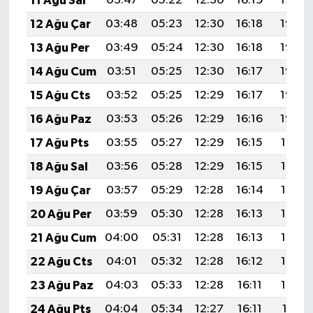
11 Ağu Sal
03:47
05:22
12:30
16:19
19:28
12 Ağu Çar
03:48
05:23
12:30
16:18
19:27
13 Ağu Per
03:49
05:24
12:30
16:18
19:26
14 Ağu Cum
03:51
05:25
12:30
16:17
19:25
15 Ağu Cts
03:52
05:25
12:29
16:17
19:23
16 Ağu Paz
03:53
05:26
12:29
16:16
19:22
17 Ağu Pts
03:55
05:27
12:29
16:15
19:21
18 Ağu Sal
03:56
05:28
12:29
16:15
19:19
19 Ağu Çar
03:57
05:29
12:28
16:14
19:18
20 Ağu Per
03:59
05:30
12:28
16:13
19:16
21 Ağu Cum
04:00
05:31
12:28
16:13
19:15
22 Ağu Cts
04:01
05:32
12:28
16:12
19:14
23 Ağu Paz
04:03
05:33
12:28
16:11
19:12
24 Ağu Pts
04:04
05:34
12:27
16:11
19:11