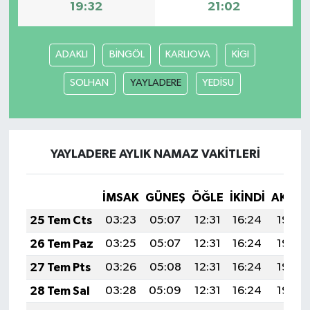
19:32
21:02
ADAKLI
BİNGÖL
KARLIOVA
KİGI
SOLHAN
YAYLADERE
YEDİSU
YAYLADERE AYLIK NAMAZ VAKITLERI
İMSAK
GÜNEŞ
ÖĞLE
İKINDI
AKŞA
25 Tem Cts
03:23
05:07
12:31
16:24
19:46
26 Tem Paz
03:25
05:07
12:31
16:24
19:45
27 Tem Pts
03:26
05:08
12:31
16:24
19:44
28 Tem Sal
03:28
05:09
12:31
16:24
19:43