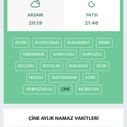
AKŞAM
YATSI
20:19
21:46
AYDIN
BOZDOĞAN
BUHARKENT
DİDİM
GERMENCİK
KARACASU
KARPUZLU
KOÇARLI
KUYUCAK
KUŞADASI
KÖŞK
NAZİLLİ
SULTANHİSAR
SÖKE
YENİPAZAR (A)
ÇİNE
İNCİRLİOVA
ÇİNE AYLIK NAMAZ VAKITLERI