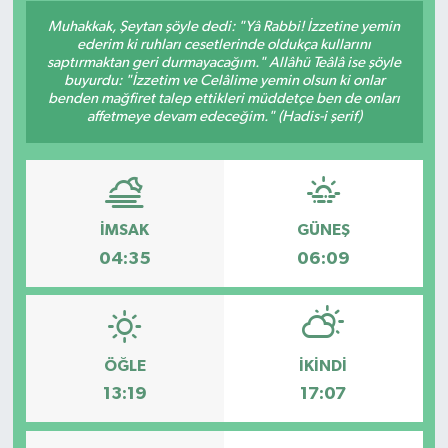
Muhakkak, Şeytan şöyle dedi: "Yâ Rabbi! İzzetine yemin
ederim ki ruhları cesetlerinde oldukça kullarını
saptırmaktan geri durmayacağım." Allâhü Teâlâ ise şöyle
buyurdu: "İzzetim ve Celâlime yemin olsun ki onlar
benden mağfiret talep ettikleri müddetçe ben de onları
affetmeye devam edeceğim." (Hadis-i şerif)
İMSAK
GÜNEŞ
04:35
06:09
ÖĞLE
İKINDI
13:19
17:07