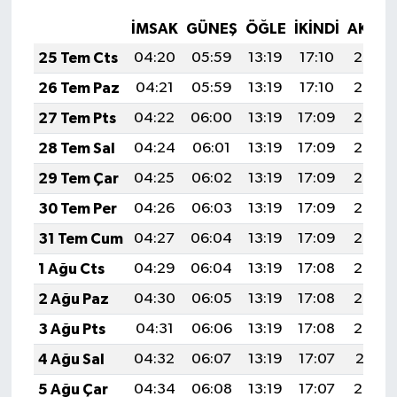
İMSAK
GÜNEŞ
ÖĞLE
İKINDI
AKŞA
25 Tem Cts
04:20
05:59
13:19
17:10
20:30
26 Tem Paz
04:21
05:59
13:19
17:10
20:29
27 Tem Pts
04:22
06:00
13:19
17:09
20:28
28 Tem Sal
04:24
06:01
13:19
17:09
20:28
29 Tem Çar
04:25
06:02
13:19
17:09
20:27
30 Tem Per
04:26
06:03
13:19
17:09
20:26
31 Tem Cum
04:27
06:04
13:19
17:09
20:25
1 Ağu Cts
04:29
06:04
13:19
17:08
20:24
2 Ağu Paz
04:30
06:05
13:19
17:08
20:23
3 Ağu Pts
04:31
06:06
13:19
17:08
20:22
4 Ağu Sal
04:32
06:07
13:19
17:07
20:21
5 Ağu Çar
04:34
06:08
13:19
17:07
20:20