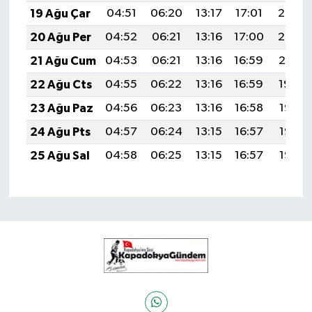
19 Ağu Çar
04:51
06:20
13:17
17:01
20:03
20 Ağu Per
04:52
06:21
13:16
17:00
20:02
21 Ağu Cum
04:53
06:21
13:16
16:59
20:01
22 Ağu Cts
04:55
06:22
13:16
16:59
19:59
23 Ağu Paz
04:56
06:23
13:16
16:58
19:58
24 Ağu Pts
04:57
06:24
13:15
16:57
19:57
25 Ağu Sal
04:58
06:25
13:15
16:57
19:55