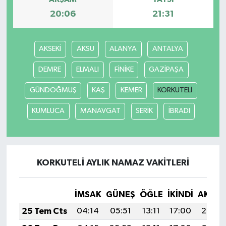
20:06
21:31
AKSEKİ
AKSU
ALANYA
ANTALYA
DEMRE
ELMALI
FİNİKE
GAZİPAŞA
GÜNDOĞMUŞ
KAŞ
KEMER
KORKUTELİ
KUMLUCA
MANAVGAT
SERİK
İBRADI
KORKUTELİ AYLIK NAMAZ VAKITLERI
İMSAK
GÜNEŞ
ÖĞLE
İKINDI
AKŞA
25 Tem Cts
04:14
05:51
13:11
17:00
20:20