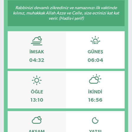
Rabbinizi devamlı zikrediniz ve namazınızı ilk vaktinde
kılınız, muhakkak Allah Azze ve Celle, size ecrinizi kat kat
verir. (Hadis-i şerif)
İMSAK
GÜNEŞ
04:32
06:04
ÖĞLE
İKINDI
13:10
16:56
AKŞAM
YATSI