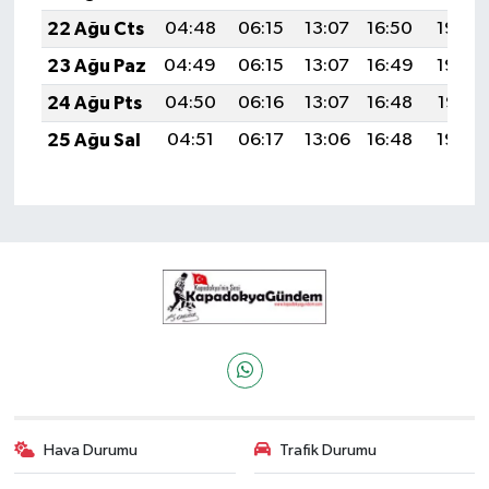
22 Ağu Cts
04:48
06:15
13:07
16:50
19:50
23 Ağu Paz
04:49
06:15
13:07
16:49
19:49
24 Ağu Pts
04:50
06:16
13:07
16:48
19:47
25 Ağu Sal
04:51
06:17
13:06
16:48
19:46
Hava Durumu
Trafik Durumu