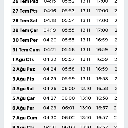
26 Tem Paz
04:15
05:52
13:11
17:00
20:19
27 Tem Pts
04:16
05:53
13:11
17:00
20:19
28 Tem Sal
04:18
05:54
13:11
17:00
20:18
29 Tem Çar
04:19
05:55
13:11
17:00
20:17
30 Tem Per
04:20
05:55
13:11
16:59
20:16
31 Tem Cum
04:21
05:56
13:11
16:59
20:15
1 Ağu Cts
04:22
05:57
13:11
16:59
20:14
2 Ağu Paz
04:24
05:58
13:11
16:59
20:13
3 Ağu Pts
04:25
05:59
13:11
16:58
20:12
4 Ağu Sal
04:26
06:00
13:10
16:58
20:11
5 Ağu Çar
04:27
06:00
13:10
16:58
20:10
6 Ağu Per
04:29
06:01
13:10
16:57
20:09
7 Ağu Cum
04:30
06:02
13:10
16:57
20:08
8 Ağu Cts
04:31
06:03
13:10
16:57
20:07