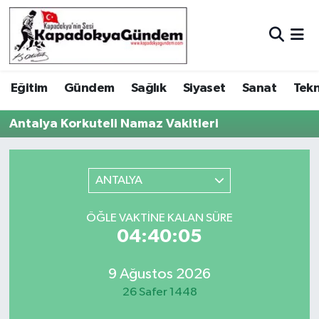
Hava Durumu
Eğitim
Gündem
Sağlık
Siyaset
Sanat
Tekn
Trafik Durumu
Antalya Korkuteli Namaz Vakitleri
Süper Lig Puan Durumu ve Fikstür
Tüm Manşetler
ANTALYA
Son Dakika Haberleri
ÖĞLE VAKTINE KALAN SÜRE
04:40:05
Haber Arşivi
9 Ağustos 2026
26 Safer 1448