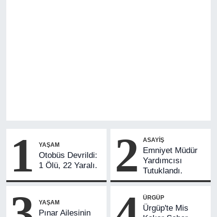
1
2
ASAYIŞ
YAŞAM
Emniyet Müdür
Otobüs Devrildi:
Yardımcısı
1 Ölü, 22 Yaralı.
Tutuklandı.
3
4
ÜRGÜP
YAŞAM
Ürgüp'te Mis
Pınar Ailesinin