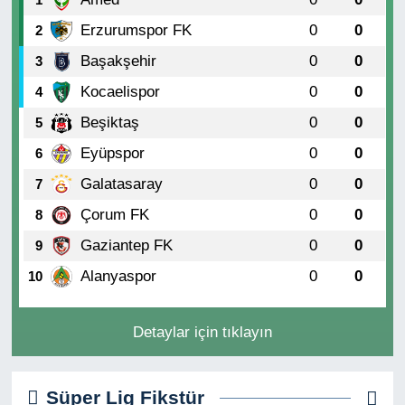
Erzurumspor FK
0
0
2
Başakşehir
0
0
3
Kocaelispor
0
0
4
Beşiktaş
0
0
5
Eyüpspor
0
0
6
Galatasaray
0
0
7
Çorum FK
0
0
8
Gaziantep FK
0
0
9
Alanyaspor
0
0
10
Detaylar için tıklayın
Süper Lig Fikstür