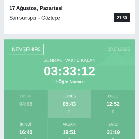
17 Ağustos, Pazartesi
Samsunspor - Göztepe
21:30
NEVŞEHİR
09.08.2026
SONRAKI VAKTE KALAN
03:33:11
Öğle Namazı
İMSAK
GÜNEŞ
ÖĞLE
04:08
05:43
12:52
İKINDI
AKŞAM
YATSI
16:40
19:51
21:19