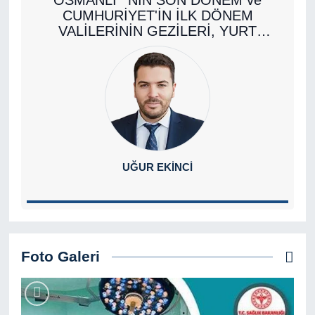
OSMANLI ' NIN SON DÖNEM ve
CUMHURİYET'İN İLK DÖNEM
VALİLERİNİN GEZİLERİ, YURT
GÖZLEMLERİ
UĞUR EKİNCİ
Foto Galeri