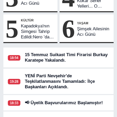
Kokar Seher
Acı Günü
Yelleri... O
Günler Geride mi
5
6
Kaldı?
KÜLTÜR
YAŞAM
Kapadokya'nın
Şimşek Ailesinin
Simgesi Tahrip
Acı Günü
Edildi:Nero ’dan
Sert Tepki.
15 Temmuz Suikast Timi Firarisi Burkay
18:54
Karatepe Yakalandı.
YENİ Parti Nevşehir'de
Teşkilatlanmasını Tamamladı: İlçe
19:28
Başkanları Açıklandı.
📢 Üyelik Başvurularımız Başlamıştır!
18:33