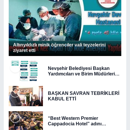
Altınyıldızlı minik öğrenciler vali teyzelerini
ziyaret etti
Nevşehir Belediyesi Başkan
Yardımcıları ve Birim Müdürleri
Belli Oldu
BAŞKAN SAVRAN TEBRİKLERİ
KABUL ETTİ
“Best Western Premier
Cappadocia Hotel” adını
“UTOPIA CAVE CAPPADOCİA”