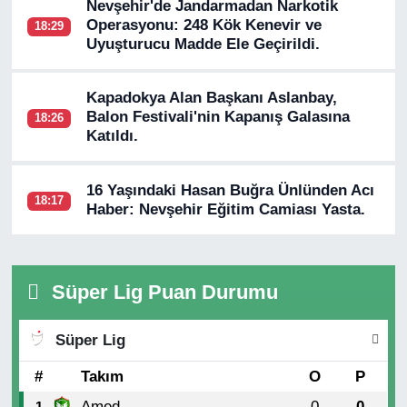
Nevşehir'de Jandarmadan Narkotik
Operasyonu: 248 Kök Kenevir ve
18:29
Uyuşturucu Madde Ele Geçirildi.
Kapadokya Alan Başkanı Aslanbay,
Balon Festivali'nin Kapanış Galasına
18:26
Katıldı.
16 Yaşındaki Hasan Buğra Ünlünden Acı
18:17
Haber: Nevşehir Eğitim Camiası Yasta.
Süper Lig Puan Durumu
Süper Lig
#
Takım
O
P
Amed
0
0
1