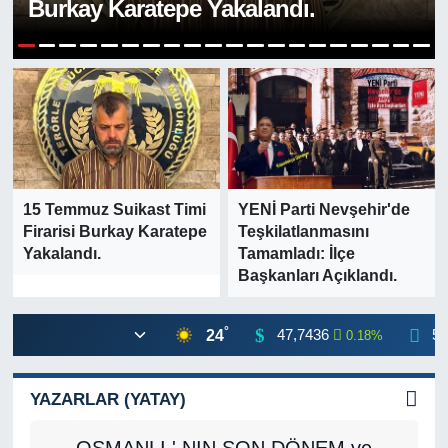
Burkay Karatepe Yakalandı.
1
2
3
4
5
6
7
8
9
10
11
12
13
14
15
16
17
18
19
20
15 Temmuz Suikast Timi
YENİ Parti Nevşehir'de
Firarisi Burkay Karatepe
Teşkilatlanmasını
Yakalandı.
Tamamladı: İlçe
Başkanları Açıklandı.
°
24
47,7436
55
0.18
%
YAZARLAR (YATAY)