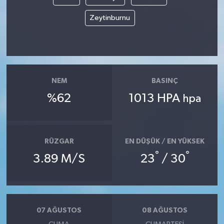
Zeytinburnu
NEM
BASINÇ
%62
1013 HPA
hpa
RÜZGAR
EN DÜŞÜK / EN YÜKSEK
°
°
3.89 M/S
23
/ 30
07 AĞUSTOS
08 AĞUSTOS