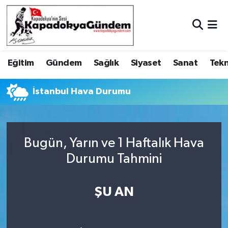
Hava Durumu
Eğitim
Gündem
Sağlık
Siyaset
Sanat
Tekn
Trafik Durumu
Süper Lig Puan Durumu ve Fikstür
İstanbul Hava Durumu
Tüm Manşetler
Bugün, Yarın ve 1 Haftalık Hava
Son Dakika Haberleri
Durumu Tahmini
Haber Arşivi
ŞU AN