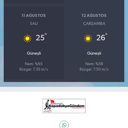
11 AĞUSTOS
12 AĞUSTOS
SALI
ÇARŞAMBA
°
°
25
26
Güneşli
Güneşli
Nem: %65
Nem: %58
Rüzgar: 7.39 m/s
Rüzgar: 7.50 m/s