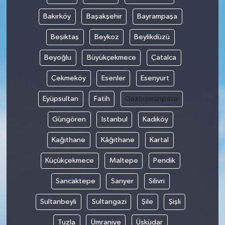
Bakırköy
Başakşehir
Bayrampaşa
Beşiktaş
Beykoz
Beylikdüzü
Beyoğlu
Büyükçekmece
Çatalca
Çekmeköy
Esenler
Esenyurt
Eyüpsultan
Fatih
Gaziosmanpaşa
Güngören
Istanbul
Kadıköy
Kağıthane
Kâğıthane
Kartal
Küçükçekmece
Maltepe
Pendik
Sancaktepe
Sarıyer
Silivri
Sultanbeyli
Sultangazi
Şile
Şişli
Tuzla
Ümraniye
Üsküdar