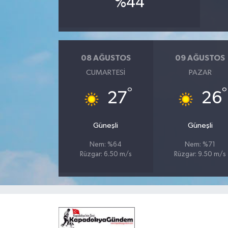
%44
08 AĞUSTOS
09 AĞUSTOS
CUMARTESI
PAZAR
°
°
27
26
Güneşli
Güneşli
Nem: %64
Nem: %71
Rüzgar: 6.50 m/s
Rüzgar: 9.50 m/s