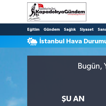
Hava Durumu
Eğitim
Gündem
Sağlık
Siyaset
San
Trafik Durumu
İstanbul Hava Durum
Süper Lig Puan Durumu ve Fikstür
Tüm Manşetler
Bugün, Y
Son Dakika Haberleri
Haber Arşivi
ŞU AN