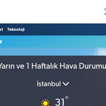
at
Teknoloji
u
arın ve 1 Haftalık Hava Durum
İstanbul
°
31