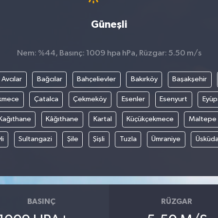
Güneşli
Nem: %44, Basınç: 1009 hpa hPa, Rüzgar: 5.50 m/s
Avcılar
Bağcılar
Bahçelievler
Bakırköy
Başakşehir
kmece
Çatalca
Çekmeköy
Esenler
Esenyurt
Eyüp
Kağıthane
Kâğıthane
Kartal
Küçükçekmece
Maltepe
li
Sultangazi
Şile
Şişli
Tuzla
Ümraniye
Üsküda
BASINÇ
RÜZGAR