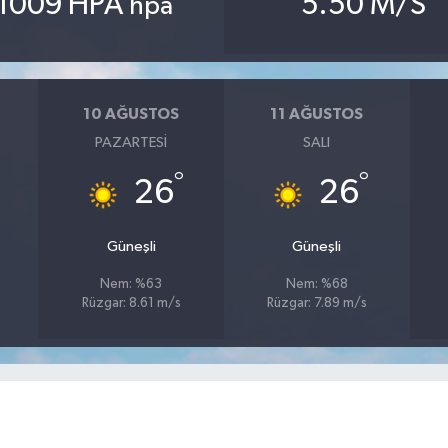
1009 HPA
5.50 M/S
hpa
10 AĞUSTOS
11 AĞUSTOS
PAZARTESI
SALI
°
°
26
26
Güneşli
Güneşli
Nem: %63
Nem: %68
Rüzgar: 8.61 m/s
Rüzgar: 7.89 m/s