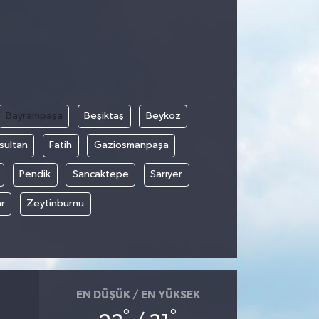
Bayrampaşa
Beşiktaş
Beykoz
sultan
Fatih
Gaziosmanpaşa
Pendik
Sancaktepe
Sarıyer
r
Zeytinburnu
EN DÜŞÜK / EN YÜKSEK
°
°