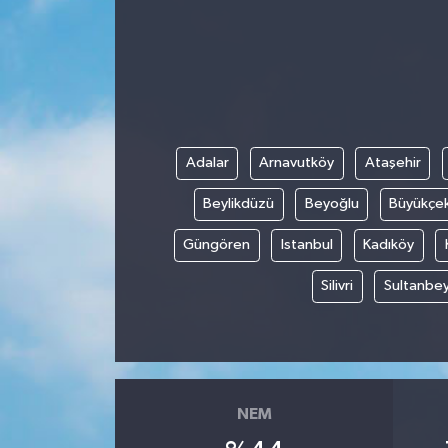
Adalar
Arnavutköy
Ataşehir
Beylikdüzü
Beyoğlu
Büyükçe
Güngören
Istanbul
Kadıköy
Silivri
Sultanbey
NEM