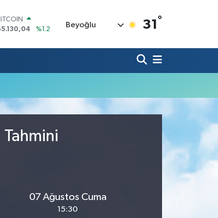
°
BITCOIN
31
Beyoğlu
65.130,04
%1.2
DOLAR
47,7106
%0.17
EURO
55,1652
%0.27
STERLİN
64,4046
%0.35
GRAM ALTIN
6618.49
%2.12
BİST100
13.773
%-19
u Tahmini
07 Ağustos Cuma
15:30