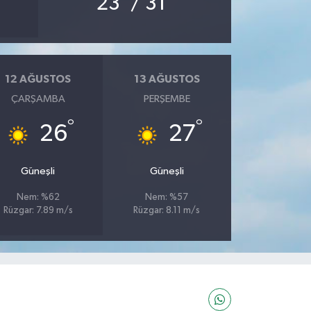
23
/ 31
12 AĞUSTOS
13 AĞUSTOS
ÇARŞAMBA
PERŞEMBE
°
°
26
27
Güneşli
Güneşli
Nem: %62
Nem: %57
Rüzgar: 7.89 m/s
Rüzgar: 8.11 m/s