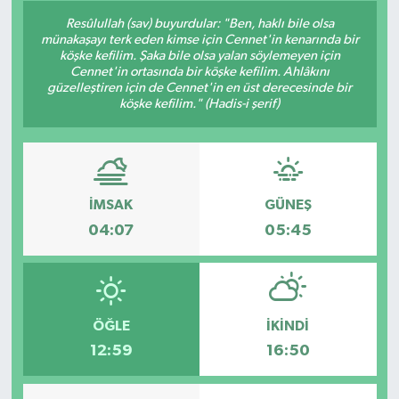
Resûlullah (sav) buyurdular: "Ben, haklı bile olsa
münakaşayı terk eden kimse için Cennet'in kenarında bir
köşke kefilim. Şaka bile olsa yalan söylemeyen için
Cennet'in ortasında bir köşke kefilim. Ahlâkını
güzelleştiren için de Cennet'in en üst derecesinde bir
köşke kefilim." (Hadis-i şerif)
İMSAK
GÜNEŞ
04:07
05:45
ÖĞLE
İKINDI
12:59
16:50