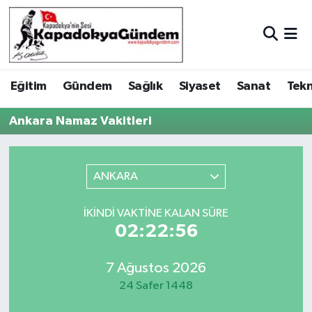
Hava Durumu
Eğitim
Gündem
Sağlık
Siyaset
Sanat
Tekn
Trafik Durumu
Ankara Namaz Vakitleri
Süper Lig Puan Durumu ve Fikstür
Tüm Manşetler
ANKARA
Son Dakika Haberleri
İKINDI VAKTINE KALAN SÜRE
02:22:56
Haber Arşivi
7 Ağustos 2026
24 Safer 1448