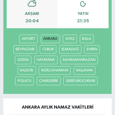
AKŞAM
YATSI
20:04
21:35
AKYURT
ANKARA
AYAŞ
BALA
BEYPAZARI
CUBUK
ELMADAĞ
EVREN
GÜDÜL
HAYMANA
KAHRAMANKAZAN
KALECİK
KIZILCAHAMAM
NALLIHAN
POLATLI
ÇAMLIDERE
ŞEREFLİKOÇHİSAR
ANKARA AYLIK NAMAZ VAKITLERI