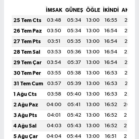
İMSAK
GÜNEŞ
ÖĞLE
İKINDI
AKŞA
25 Tem Cts
03:48
05:34
13:00
16:55
20:17
26 Tem Paz
03:50
05:34
13:00
16:54
20:16
27 Tem Pts
03:51
05:35
13:00
16:54
20:15
28 Tem Sal
03:53
05:36
13:00
16:54
20:14
29 Tem Çar
03:54
05:37
13:00
16:54
20:13
30 Tem Per
03:55
05:38
13:00
16:53
20:12
31 Tem Cum
03:57
05:39
13:00
16:53
20:11
1 Ağu Cts
03:58
05:40
13:00
16:53
20:10
2 Ağu Paz
04:00
05:41
13:00
16:52
20:09
3 Ağu Pts
04:01
05:42
13:00
16:52
20:08
4 Ağu Sal
04:03
05:43
13:00
16:52
20:07
5 Ağu Çar
04:04
05:44
13:00
16:51
20:06