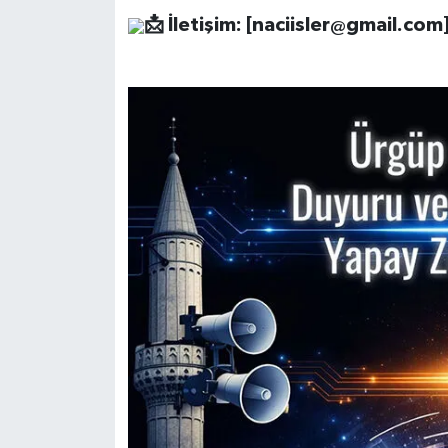
📩
İletişim: [
naciisler@gmail.com