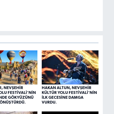
, NEVŞEHİR
HAKAN ALTUN, NEVŞEHİR
OLU FESTİVALİ'NİN
KÜLTÜR YOLU FESTİVALİ'NİN
ÜNDE GÖKYÜZÜNÜ
İLK GECESİNE DAMGA
DÖNÜŞTÜRDÜ.
VURDU.