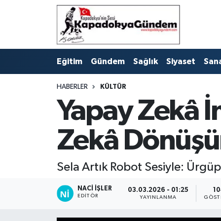
Hava Durumu
Eğitim
Gündem
Sağlık
Siyaset
San
Trafik Durumu
HABERLER
KÜLTÜR
Süper Lig Puan Durumu ve Fikstür
Yapay Zekâ İ
Tüm Manşetler
Zekâ Dönüşüm
Son Dakika Haberleri
Haber Arşivi
Sela Artık Robot Sesiyle: Ürgüp
NACI İŞLER
03.03.2026 - 01:25
10
EDITÖR
YAYINLANMA
GÖST