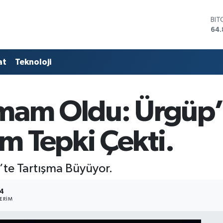
DO
47,
EU
55,
STE
at
Teknoloji
64,
GRA
66
BİS
mam Oldu: Ürgüp’
13.
BIT
64.
 Tepki Çekti.
’te Tartışma Büyüyor.
4
ERIM