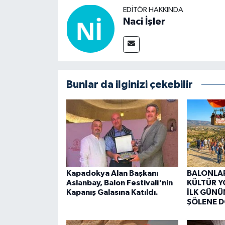
EDITÖR HAKKINDA
Naci İşler
Bunlar da ilginizi çekebilir
Kapadokya Alan Başkanı
BALONLAR
Aslanbay, Balon Festivali'nin
KÜLTÜR Y
Kapanış Galasına Katıldı.
İLK GÜN
ŞÖLENE 