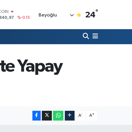
°
LAR
24
Beyoğlu
7436
%0.18
RO
2510
%0.32
RLİN
4811
%0.38
M ALTIN
60.55
%0
T100
te Yapay
779
%-14
COIN
840,97
%-0.15
-
+
A
A