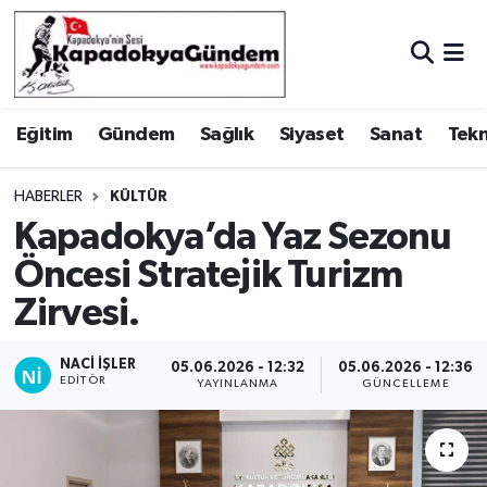
Hava Durumu
Eğitim
Gündem
Sağlık
Siyaset
Sanat
Tekn
Trafik Durumu
Süper Lig Puan Durumu ve Fikstür
HABERLER
KÜLTÜR
Kapadokya’da Yaz Sezonu
Tüm Manşetler
Öncesi Stratejik Turizm
Zirvesi.
Son Dakika Haberleri
Haber Arşivi
NACI İŞLER
05.06.2026 - 12:32
05.06.2026 - 12:36
EDITÖR
YAYINLANMA
GÜNCELLEME