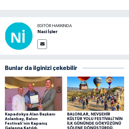
EDITÖR HAKKINDA
Naci İşler
Bunlar da ilginizi çekebilir
Kapadokya Alan Başkanı
BALONLAR, NEVŞEHİR
Aslanbay, Balon
KÜLTÜR YOLU FESTİVALİ'NİN
Festivali'nin Kapanış
İLK GÜNÜNDE GÖKYÜZÜNÜ
Galasına Katıldı.
ŞÖLENE DÖNÜŞTÜRDÜ.