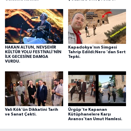
HAKAN ALTUN, NEVŞEHİR
Kapadokya'nın Simgesi
KÜLTÜR YOLU FESTİVALİ'NİN
Tahrip Edildi:Nero ’dan Sert
İLK GECESİNE DAMGA
Tepki.
VURDU.
Vali Kök'ün Dikkatini Tarih
Ürgüp'te Kapanan
ve Sanat Çekti.
Kütüphanelere Karşı
Avanos'tan Umut Hamlesi.