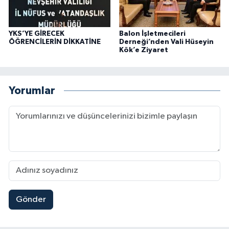
YKS’YE GİRECEK
Balon İşletmecileri
ÖĞRENCİLERİN DİKKATİNE
Derneği’nden Vali Hüseyin
Kök’e Ziyaret
Yorumlar
Gönder