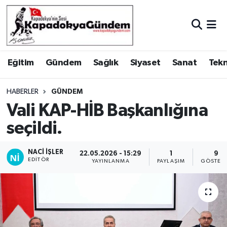
Hava Durumu
Eğitim
Gündem
Sağlık
Siyaset
Sanat
Tekn
Trafik Durumu
Süper Lig Puan Durumu ve Fikstür
HABERLER
GÜNDEM
Vali KAP-HİB Başkanlığına
Tüm Manşetler
seçildi.
Son Dakika Haberleri
NACI İŞLER
22.05.2026 - 15:29
1
9
EDITÖR
YAYINLANMA
PAYLAŞIM
GÖSTER
Haber Arşivi