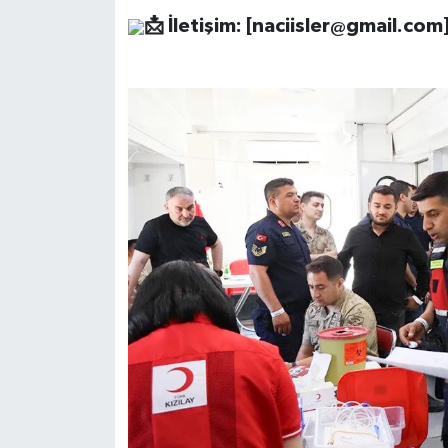
📩
İletişim: [
naciisler@gmail.com