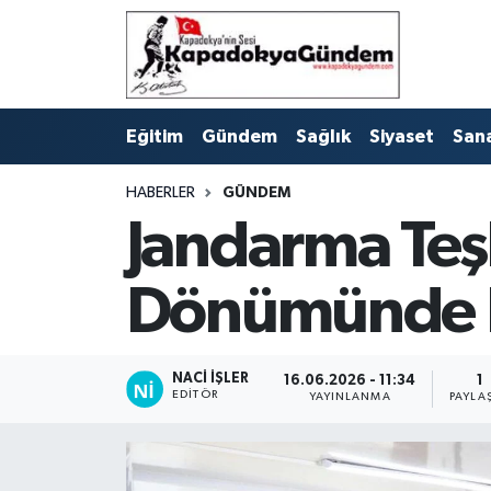
Hava Durumu
Eğitim
Gündem
Sağlık
Siyaset
San
Trafik Durumu
HABERLER
GÜNDEM
Süper Lig Puan Durumu ve Fikstür
Jandarma Teşk
Tüm Manşetler
Dönümünde Ka
Son Dakika Haberleri
Haber Arşivi
NACI İŞLER
16.06.2026 - 11:34
1
EDITÖR
YAYINLANMA
PAYLA