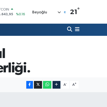
ITCOIN
°
21
4.643,95
%0.16
Beyoğlu
OLAR
7,6006
%0.06
URO
5,0250
%0.02
ERLİN
4,2398
%0.2
RAM ALTIN
l
500.87
%0.12
ST100
.799
%70
liği.
-
+
A
A