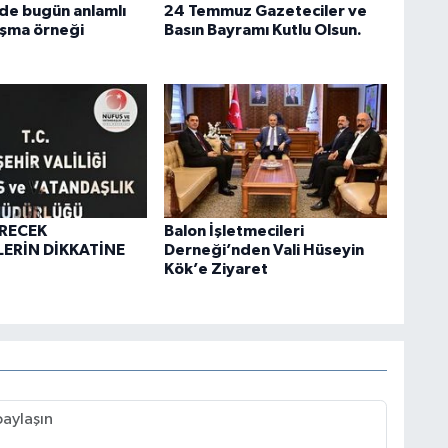
de bugün anlamlı
24 Temmuz Gazeteciler ve
ışma örneği
Basın Bayramı Kutlu Olsun.
İRECEK
Balon İşletmecileri
ERİN DİKKATİNE
Derneği’nden Vali Hüseyin
Kök’e Ziyaret