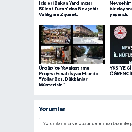
İçişleri Bakan Yardımcısı
Nevşehir’
Bülent Turan'dan Nevşehir
bir dayan
Valiliğine Ziyaret.
yaşandı.
Ürgüp'te Yayalaştırma
YKS’YE G
Projesi Esnafı İsyan Ettirdi:
ÖĞRENCİL
"Yollar Boş, Dükkânlar
Müşterisiz"
Yorumlar