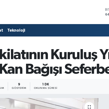
B
6
D
4
E
at
Teknoloji
5
ST
6
G
ilatının Kuruluş Yı
6
Bİ
13
n Bağışı Seferber
9
1 DK
ŞIM
GÖSTERIM
OKUNMA SÜRESI