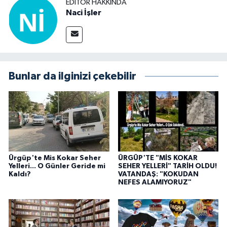
EDITÖR HAKKINDA
Naci İşler
Bunlar da ilginizi çekebilir
Ürgüp'te Mis Kokar Seher
ÜRGÜP'TE "MİS KOKAR
Yelleri... O Günler Geride mi
SEHER YELLERİ" TARİH OLDU!
Kaldı?
VATANDAŞ: "KOKUDAN
NEFES ALAMIYORUZ"