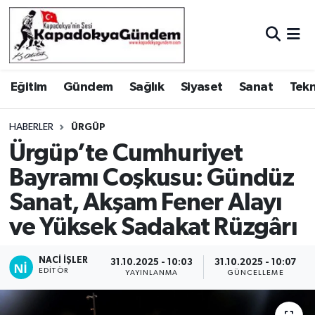
Hava Durumu
Eğitim
Gündem
Sağlık
Siyaset
Sanat
Tekn
Trafik Durumu
Süper Lig Puan Durumu ve Fikstür
HABERLER
ÜRGÜP
Ürgüp’te Cumhuriyet
Tüm Manşetler
Bayramı Coşkusu: Gündüz
Sanat, Akşam Fener Alayı
Son Dakika Haberleri
ve Yüksek Sadakat Rüzgârı
Haber Arşivi
NACI İŞLER
31.10.2025 - 10:03
31.10.2025 - 10:07
EDITÖR
YAYINLANMA
GÜNCELLEME