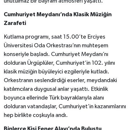
unutulmaz bir bayram atmosferi yaşattı.
Cumhuriyet Meydanı’nda Klasik Müziğin
Zarafeti
Kutlama programı, saat 15.00’te Erciyes
Üniversitesi Oda Orkestrası’nın muhteşem
konseriyle başladı. Cumhuriyet Meydanı’nı
dolduran Ürgüplüler, Cumhuriyet’in 102. yılını
klasik müziğin büyüleyici ezgileriyle kutladı.
Orkestranın seslendirdiği eserler, meydandaki
katılımcılara duygusal anlar yaşattı. Etkinlik
boyunca ellerinde Türk bayraklarıyla alanı
dolduran vatandaşlar, Cumhuriyet’in kazanımlarını
hep birlikte coşkuyla andı.
Binlerce Kişi Fener Alayı’nda Buluştu