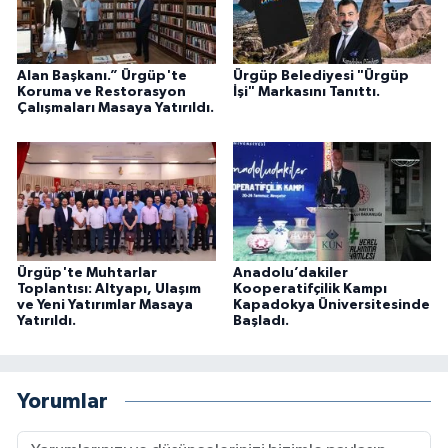
Alan Başkanı.” Ürgüp'te
Ürgüp Belediyesi "Ürgüp
Koruma ve Restorasyon
İşi" Markasını Tanıttı.
Çalışmaları Masaya Yatırıldı.
Ürgüp'te Muhtarlar
Anadolu’dakiler
Toplantısı: Altyapı, Ulaşım
Kooperatifçilik Kampı
ve Yeni Yatırımlar Masaya
Kapadokya Üniversitesinde
Yatırıldı.
Başladı.
Yorumlar