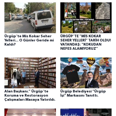
Ürgüp'te Mis Kokar Seher
ÜRGÜP'TE "MİS KOKAR
Yelleri... O Günler Geride mi
SEHER YELLERİ" TARİH OLDU!
Kaldı?
VATANDAŞ: "KOKUDAN
NEFES ALAMIYORUZ"
Alan Başkanı.” Ürgüp'te
Ürgüp Belediyesi "Ürgüp
Koruma ve Restorasyon
İşi" Markasını Tanıttı.
Çalışmaları Masaya Yatırıldı.