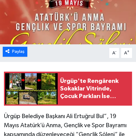
Paylaş
-
+
A
A
Ürgüp'te Rengârenk
Sokaklar Vitrinde,
Çocuk Parkları İse
Bakımsızlığa Terk Mi
Edildi?
Ürgüp Belediye Başkanı Ali Ertuğrul Bul”, 19
Mayıs Atatürk’ü Anma, Gençlik ve Spor Bayramı
kapsamında düzenleyeceği “Gençlik Şöleni” ile