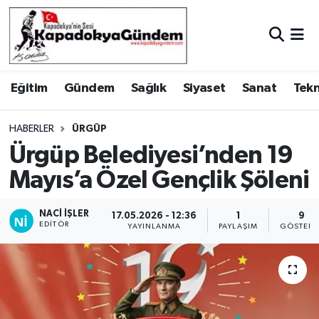
Hava Durumu
Eğitim
Gündem
Sağlık
Siyaset
Sanat
Tekn
Trafik Durumu
Süper Lig Puan Durumu ve Fikstür
HABERLER
ÜRGÜP
Ürgüp Belediyesi’nden 19
Tüm Manşetler
Mayıs’a Özel Gençlik Şöleni
Son Dakika Haberleri
NACI İŞLER
17.05.2026 - 12:36
1
9
EDITÖR
YAYINLANMA
PAYLAŞIM
GÖSTERI
Haber Arşivi