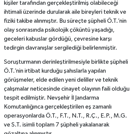
kişiler tarafından gerçekleştirilmiş olabileceği
ihtimali üzerinde durularak aile bireyleri teknik ve
fiziki takibe alınmıştır. Bu süreçte şüpheli Ö.T.’nin
olay sonrasında psikolojik çöküntü yaşadığı,
geceleri kabuslar gördüğü, çevresine karşı
tedirgin davranışlar sergilediği belirlenmiştir.
Soruşturmanın derinleştirilmesiyle birlikte şüpheli
Ö.T.’nin irtibat kurduğu şahıslarla yapılan
görüşmeler, elde edilen yeni deliller ve teknik
çalışmalar neticesinde cinayet olayının faili olduğu
tespit edilmiştir. Nevşehir İl Jandarma
Komutanlığınca gerçekleştirilen eş zamanlı
operasyonlarda Ö.T., F.T., N.T., R.Ç., E.P., M.G.
ve S.T. isimli toplam 7 şüpheli yakalanarak
gözaltına alınmıştır.