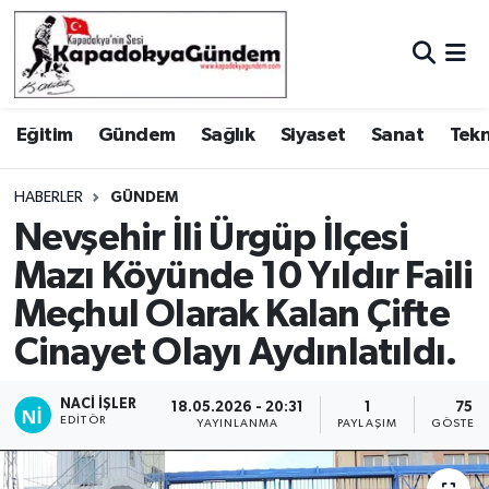
Hava Durumu
Eğitim
Gündem
Sağlık
Siyaset
Sanat
Tekn
Trafik Durumu
Süper Lig Puan Durumu ve Fikstür
HABERLER
GÜNDEM
Nevşehir İli Ürgüp İlçesi
Tüm Manşetler
Mazı Köyünde 10 Yıldır Faili
Meçhul Olarak Kalan Çifte
Son Dakika Haberleri
Cinayet Olayı Aydınlatıldı.
Haber Arşivi
NACI İŞLER
18.05.2026 - 20:31
1
75
EDITÖR
YAYINLANMA
PAYLAŞIM
GÖSTERI