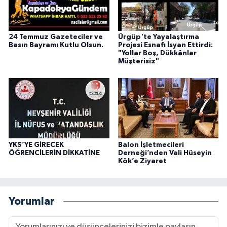
24 Temmuz Gazeteciler ve
Ürgüp'te Yayalaştırma
Basın Bayramı Kutlu Olsun.
Projesi Esnafı İsyan Ettirdi:
"Yollar Boş, Dükkânlar
Müşterisiz"
YKS’YE GİRECEK
Balon İşletmecileri
ÖĞRENCİLERİN DİKKATİNE
Derneği’nden Vali Hüseyin
Kök’e Ziyaret
Yorumlar