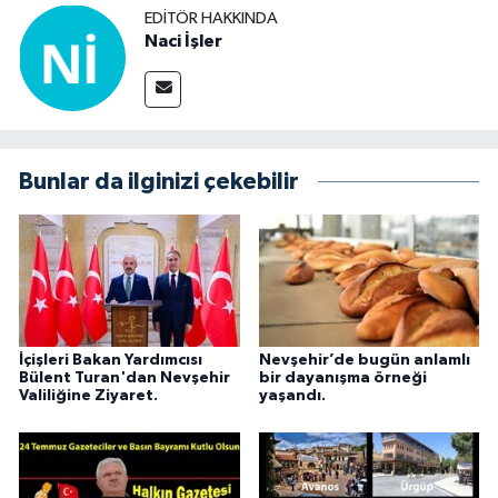
EDITÖR HAKKINDA
Naci İşler
Bunlar da ilginizi çekebilir
İçişleri Bakan Yardımcısı
Nevşehir’de bugün anlamlı
Bülent Turan'dan Nevşehir
bir dayanışma örneği
Valiliğine Ziyaret.
yaşandı.