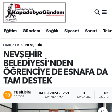
Hava Durumu
Eğitim
Gündem
Sağlık
Siyaset
Sanat
Tekn
Trafik Durumu
Süper Lig Puan Durumu ve Fikstür
HABERLER
NEVŞEHIR
NEVŞEHİR
Tüm Manşetler
BELEDİYESİ’NDEN
ÖĞRENCİYE DE ESNAFA DA
Son Dakika Haberleri
TAM DESTEK
Haber Arşivi
TE BILISIM
04.09.2024 - 12:21
3
62
EDITÖR
YAYINLANMA
PAYLAŞIM
GÖSTERI