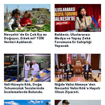
Nevşehir'de En Çok Kız mı
Balıkesir, Uluslararası
Doğuyor, Erkek mi? TÜİK
Medya ve Yapay Zekâ
Verileri Açıklandı.
Forumuna Ev Sahipliği
Yapacak.
Vali Hüseyin Kök, Doğa
Niğde Valisi Akmeşe'den
Tohumculuk Tesislerinde
Nevşehir Valisi Kök'e Hayırlı
İncelemelerde Bulundu.
Olsun Ziyareti.