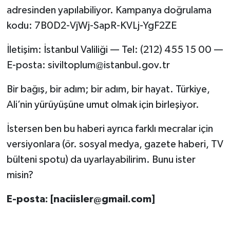
adresinden yapılabiliyor. Kampanya doğrulama
kodu: 7B0D2-VjWj-SapR-KVLj-YgF2ZE
İletişim: İstanbul Valiliği — Tel: (212) 455 15 00 —
E-posta:
siviltoplum@istanbul.gov.tr
Bir bağış, bir adım; bir adım, bir hayat. Türkiye,
Ali’nin yürüyüşüne umut olmak için birleşiyor.
İstersen ben bu haberi ayrıca farklı mecralar için
versiyonlara (ör. sosyal medya, gazete haberi, TV
bülteni spotu) da uyarlayabilirim. Bunu ister
misin?
E-posta: [
naciisler@gmail.com
]