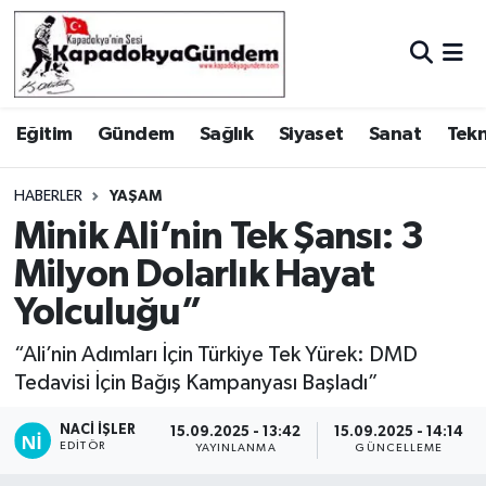
Hava Durumu
Eğitim
Gündem
Sağlık
Siyaset
Sanat
Tekn
Trafik Durumu
Süper Lig Puan Durumu ve Fikstür
HABERLER
YAŞAM
Minik Ali’nin Tek Şansı: 3
Tüm Manşetler
Milyon Dolarlık Hayat
Yolculuğu”
Son Dakika Haberleri
“Ali’nin Adımları İçin Türkiye Tek Yürek: DMD
Haber Arşivi
Tedavisi İçin Bağış Kampanyası Başladı”
NACI İŞLER
15.09.2025 - 13:42
15.09.2025 - 14:14
EDITÖR
YAYINLANMA
GÜNCELLEME