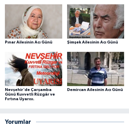
Pınar Ailesinin Acı Günü
Şimşek Ailesinin Acı Günü
Nevşehir'de Çarşamba
Demircan Ailesinin Acı Günü
Günü Kuvvetli Rüzgâr ve
Fırtına Uyarısı.
Yorumlar