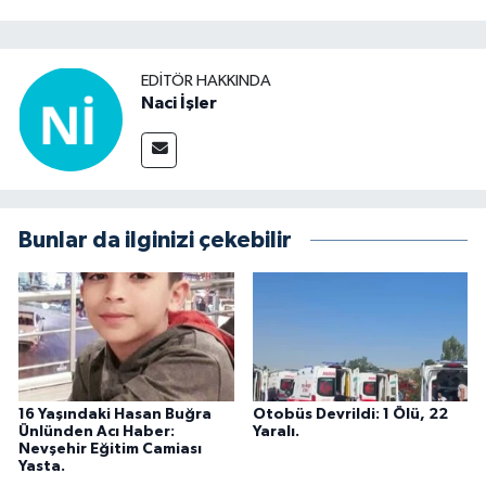
EDITÖR HAKKINDA
Naci İşler
Bunlar da ilginizi çekebilir
16 Yaşındaki Hasan Buğra
Otobüs Devrildi: 1 Ölü, 22
Ünlünden Acı Haber:
Yaralı.
Nevşehir Eğitim Camiası
Yasta.