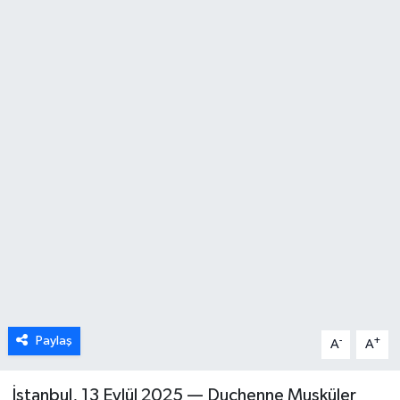
Paylaş
-
+
A
A
İstanbul, 13 Eylül 2025 — Duchenne Musküler