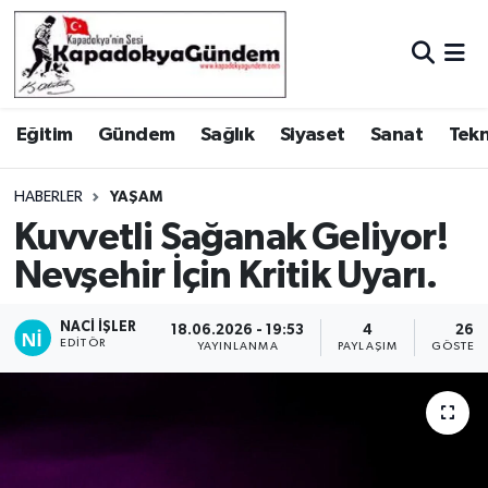
Hava Durumu
Eğitim
Gündem
Sağlık
Siyaset
Sanat
Tekn
Trafik Durumu
Süper Lig Puan Durumu ve Fikstür
HABERLER
YAŞAM
Kuvvetli Sağanak Geliyor!
Tüm Manşetler
Nevşehir İçin Kritik Uyarı.
Son Dakika Haberleri
NACI İŞLER
18.06.2026 - 19:53
4
26
EDITÖR
YAYINLANMA
PAYLAŞIM
GÖSTER
Haber Arşivi