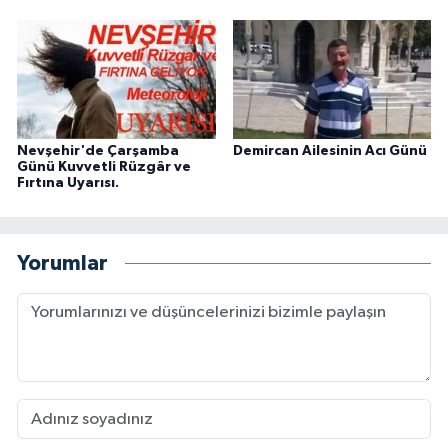
Nevşehir'de Çarşamba
Demircan Ailesinin Acı Günü
Günü Kuvvetli Rüzgâr ve
Fırtına Uyarısı.
Yorumlar