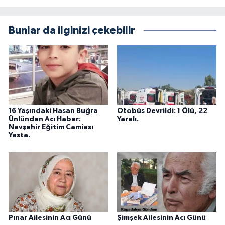
Bunlar da ilginizi çekebilir
16 Yaşındaki Hasan Buğra
Otobüs Devrildi: 1 Ölü, 22
Ünlünden Acı Haber:
Yaralı.
Nevşehir Eğitim Camiası
Yasta.
Pınar Ailesinin Acı Günü
Şimşek Ailesinin Acı Günü