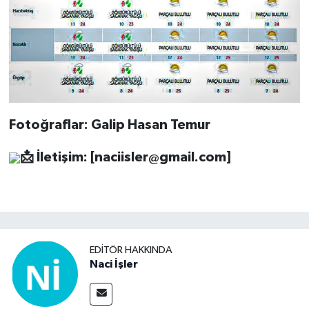
Fotoğraflar: Galip Hasan Temur
📩
İletişim: [
naciisler@gmail.com
]
EDITÖR HAKKINDA
Naci İşler