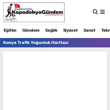
Hava Durumu
Eğitim
Gündem
Sağlık
Siyaset
Sanat
Tekn
Trafik Durumu
Konya Trafik Yoğunluk Haritası
Süper Lig Puan Durumu ve Fikstür
Tüm Manşetler
Son Dakika Haberleri
Haber Arşivi