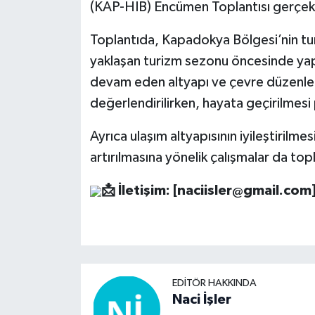
(KAP-HİB) Encümen Toplantısı gerçekle
Toplantıda, Kapadokya Bölgesi’nin tur
yaklaşan turizm sezonu öncesinde yapı
devam eden altyapı ve çevre düzenle
değerlendirilirken, hayata geçirilmesi
Ayrıca ulaşım altyapısının iyileştirilme
artırılmasına yönelik çalışmalar da to
📩
İletişim: [
naciisler@gmail.com
EDITÖR HAKKINDA
Naci İşler