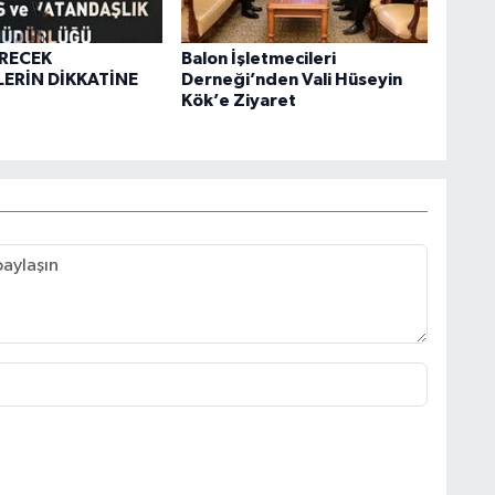
İRECEK
Balon İşletmecileri
ERİN DİKKATİNE
Derneği’nden Vali Hüseyin
Kök’e Ziyaret