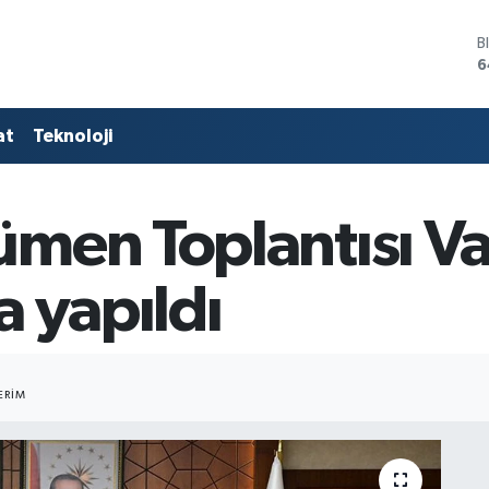
B
6
D
4
E
at
Teknoloji
5
S
6
G
en Toplantısı Val
6
B
1
 yapıldı
ERIM