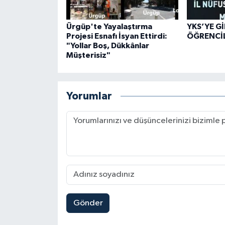
Ürgüp'te Yayalaştırma
YKS’YE G
Projesi Esnafı İsyan Ettirdi:
ÖĞRENCİL
"Yollar Boş, Dükkânlar
Müşterisiz"
Yorumlar
Gönder