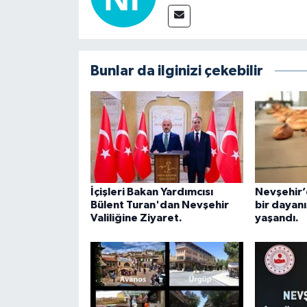
Bunlar da ilginizi çekebilir
İçişleri Bakan Yardımcısı
Nevşehir’
Bülent Turan'dan Nevşehir
bir dayan
Valiliğine Ziyaret.
yaşandı.