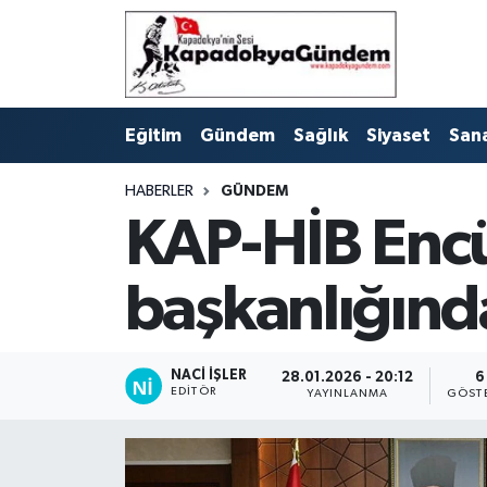
Hava Durumu
Eğitim
Gündem
Sağlık
Siyaset
San
Trafik Durumu
HABERLER
GÜNDEM
Süper Lig Puan Durumu ve Fikstür
KAP-HİB Encüm
Tüm Manşetler
başkanlığında
Son Dakika Haberleri
Haber Arşivi
NACI İŞLER
28.01.2026 - 20:12
6
EDITÖR
YAYINLANMA
GÖST