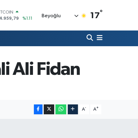
°
ITCOIN
17
Beyoğlu
4.959,79
%1.11
OLAR
7,7436
%0.18
URO
5,2510
%0.32
TERLİN
4,4811
%0.38
RAM ALTIN
i Ali Fidan
660.55
%0.03
İST100
3.779
%-14
-
+
A
A