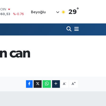
°
COIN
29
Beyoğlu
360,53
%-0.76
LAR
7069
%0.17
RO
0265
%0.01
RLİN
1897
%0.02
M ALTIN
in can
8.49
%2.12
T100
887
%64
-
+
A
A