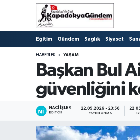
Hava Durumu
Eğitim
Gündem
Sağlık
Siyaset
San
Trafik Durumu
HABERLER
YAŞAM
Süper Lig Puan Durumu ve Fikstür
Başkan Bul Ai
Tüm Manşetler
güvenliğini 
Son Dakika Haberleri
Haber Arşivi
NACI İŞLER
22.05.2026 - 23:56
22.0
EDITÖR
YAYINLANMA
G