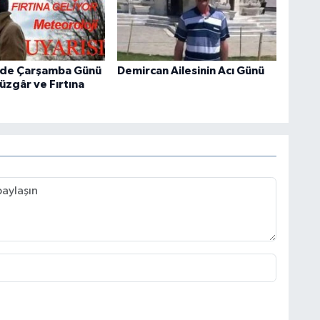
'de Çarşamba Günü
Demircan Ailesinin Acı Günü
üzgâr ve Fırtına