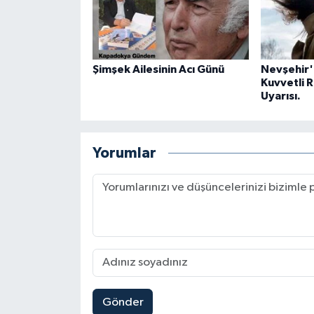
Şimşek Ailesinin Acı Günü
Nevşehir
Kuvvetli R
Uyarısı.
Yorumlar
Gönder