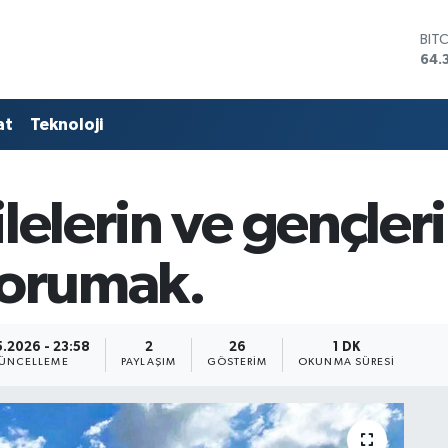
BIT
64.
DO
47,
EU
at
Teknoloji
55,
STE
64,
GRA
lelerin ve gençler
661
BİS
13.
korumak.
5.2026 - 23:58
2
26
1 DK
ÜNCELLEME
PAYLAŞIM
GÖSTERIM
OKUNMA SÜRESI