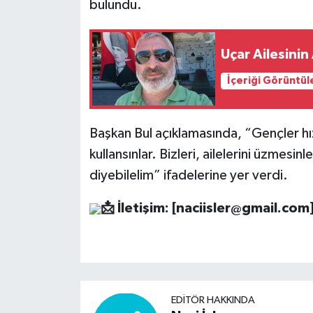
bulundu.
Uçar Ailesinin
İçeriği Görüntül
Başkan Bul açıklamasında, “Gençler hız
kullansınlar. Bizleri, ailelerini üzmesinle
diyebilelim” ifadelerine yer verdi.
📩
İletişim: [
naciisler@gmail.com
EDITÖR HAKKINDA