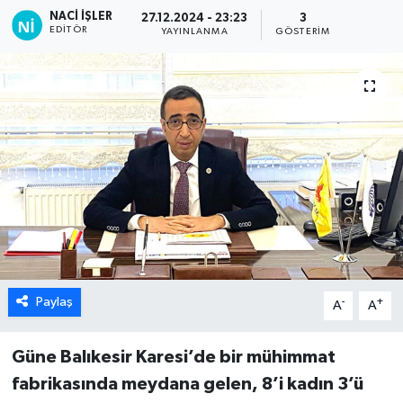
NACI İŞLER
27.12.2024 - 23:23
3
EDITÖR
YAYINLANMA
GÖSTERIM
Paylaş
-
+
A
A
Güne
Balıkesir Karesi’de bir mühimmat
fabrikasında meydana gelen, 8’i kadın 3’ü