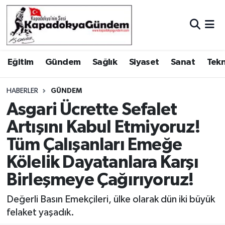
Hava Durumu
Eğitim
Gündem
Sağlık
Siyaset
Sanat
Tekn
Trafik Durumu
Süper Lig Puan Durumu ve Fikstür
HABERLER
GÜNDEM
Asgari Ücrette Sefalet
Tüm Manşetler
Artışını Kabul Etmiyoruz!
Tüm Çalışanları Emeğe
Son Dakika Haberleri
Kölelik Dayatanlara Karşı
Haber Arşivi
Birleşmeye Çağırıyoruz!
Değerli Basın Emekçileri, ülke olarak dün iki büyük
felaket yaşadık.