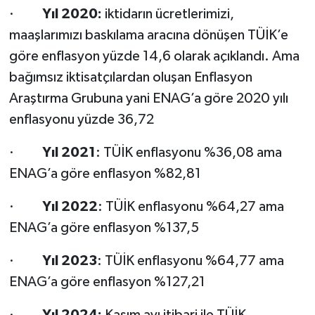
·
Yıl 2020:
iktidarın ücretlerimizi,
maaşlarımızı baskılama aracına dönüşen TÜİK’e
göre enflasyon yüzde 14,6 olarak açıklandı. Ama
bağımsız iktisatçılardan oluşan Enflasyon
Araştırma Grubuna yani ENAG’a göre 2020 yılı
enflasyonu yüzde 36,72
·
Yıl 2021
: TÜİK enflasyonu %36,08 ama
ENAG’a göre enflasyon %82,81
·
Yıl 2022
: TÜİK enflasyonu %64,27 ama
ENAG’a göre enflasyon %137,5
·
Yıl 2023
: TÜİK enflasyonu %64,77 ama
ENAG’a göre enflasyon %127,21
·
Yıl 2024:
Kasım ayı itibari ile TÜİK