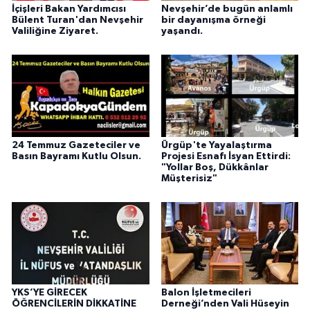
İçişleri Bakan Yardımcısı
Nevşehir’de bugün anlamlı
Bülent Turan'dan Nevşehir
bir dayanışma örneği
Valiliğine Ziyaret.
yaşandı.
24 Temmuz Gazeteciler ve
Ürgüp'te Yayalaştırma
Basın Bayramı Kutlu Olsun.
Projesi Esnafı İsyan Ettirdi:
"Yollar Boş, Dükkânlar
Müşterisiz"
YKS’YE GİRECEK
Balon İşletmecileri
ÖĞRENCİLERİN DİKKATİNE
Derneği’nden Vali Hüseyin