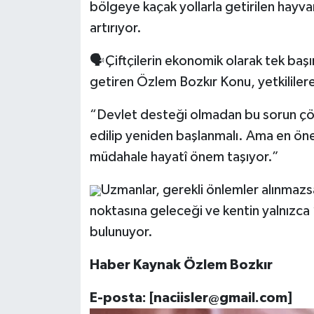
bölgeye kaçak yollarla getirilen hayvanl
artırıyor.
🗣️Çiftçilerin ekonomik olarak tek baş
getiren Özlem Bozkır Konu, yetkililere
“Devlet desteği olmadan bu sorun çöz
edilip yeniden başlanmalı. Ama en öne
müdahale hayatî önem taşıyor.”
Uzmanlar, gerekli önlemler alınmaz
noktasına geleceği ve kentin yalnızca 
bulunuyor.
Haber Kaynak Özlem Bozkır
E-posta: [
naciisler@gmail.com
]