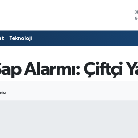
B
6
D
4
E
at
Teknoloji
5
S
6
G
p Alarmı: Çiftçi Ya
6
B
1
RIM