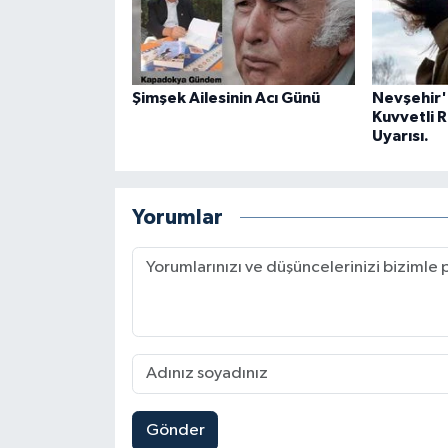
Şimşek Ailesinin Acı Günü
Nevşehir
Kuvvetli R
Uyarısı.
Yorumlar
Gönder