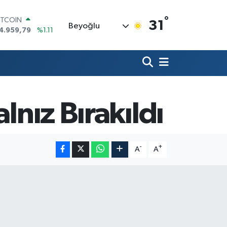
ITCOIN
°
31
4.959,79
%1.11
Beyoğlu
OLAR
7,7436
%0.18
URO
5,2510
%0.32
TERLİN
4,4811
%0.38
RAM ALTIN
lnız Bırakıldı
660.55
%0.03
İST100
3.779
%-14
-
+
A
A