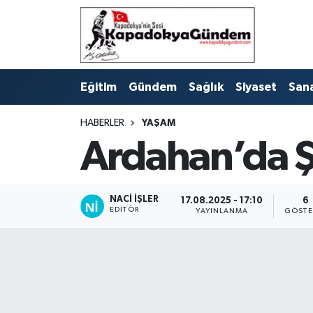
Hava Durumu
Eğitim
Gündem
Sağlık
Siyaset
San
Trafik Durumu
HABERLER
YAŞAM
Süper Lig Puan Durumu ve Fikstür
Ardahan’da Şa
Tüm Manşetler
Son Dakika Haberleri
NACI İŞLER
17.08.2025 - 17:10
6
EDITÖR
YAYINLANMA
GÖSTE
Haber Arşivi