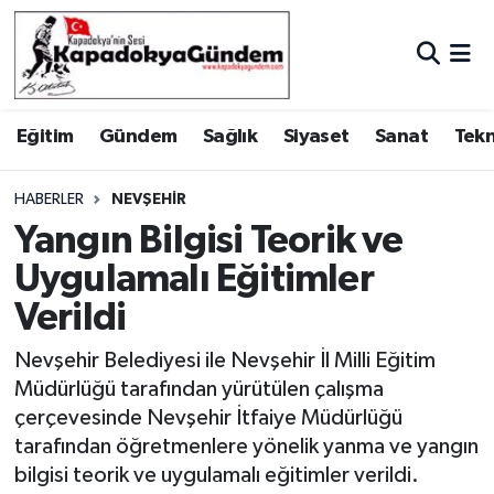
Hava Durumu
Eğitim
Gündem
Sağlık
Siyaset
Sanat
Tekn
Trafik Durumu
Süper Lig Puan Durumu ve Fikstür
HABERLER
NEVŞEHIR
Yangın Bilgisi Teorik ve
Tüm Manşetler
Uygulamalı Eğitimler
Verildi
Son Dakika Haberleri
Nevşehir Belediyesi ile Nevşehir İl Milli Eğitim
Haber Arşivi
Müdürlüğü tarafından yürütülen çalışma
çerçevesinde Nevşehir İtfaiye Müdürlüğü
tarafından öğretmenlere yönelik yanma ve yangın
bilgisi teorik ve uygulamalı eğitimler verildi.