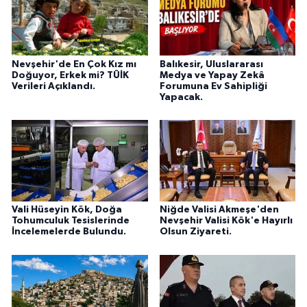
Nevşehir'de En Çok Kız mı
Balıkesir, Uluslararası
Doğuyor, Erkek mi? TÜİK
Medya ve Yapay Zekâ
Verileri Açıklandı.
Forumuna Ev Sahipliği
Yapacak.
Vali Hüseyin Kök, Doğa
Niğde Valisi Akmeşe'den
Tohumculuk Tesislerinde
Nevşehir Valisi Kök'e Hayırlı
İncelemelerde Bulundu.
Olsun Ziyareti.