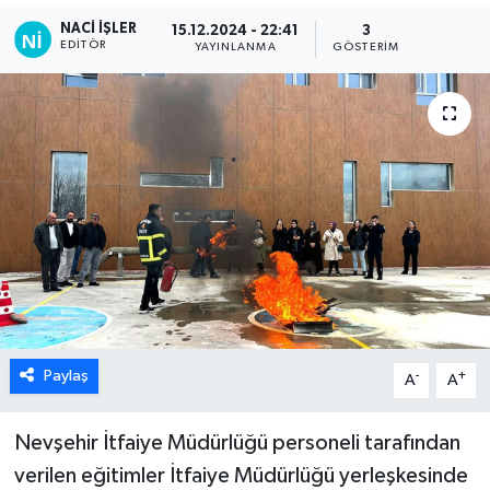
NACI İŞLER
15.12.2024 - 22:41
3
EDITÖR
YAYINLANMA
GÖSTERIM
Paylaş
-
+
A
A
Nevşehir İtfaiye Müdürlüğü personeli tarafından
verilen eğitimler İtfaiye Müdürlüğü yerleşkesinde