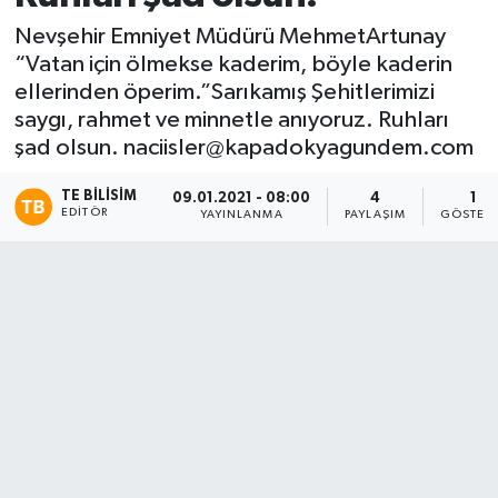
Nevşehir Emniyet Müdürü MehmetArtunay
“Vatan için ölmekse kaderim, böyle kaderin
ellerinden öperim.”Sarıkamış Şehitlerimizi
saygı, rahmet ve minnetle anıyoruz. Ruhları
şad olsun.
naciisler@kapadokyagundem.com
TE BILISIM
09.01.2021 - 08:00
4
1
EDITÖR
YAYINLANMA
PAYLAŞIM
GÖSTER