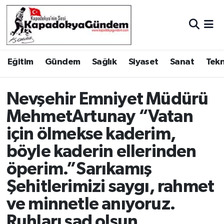
Hava Durumu
Eğitim
Gündem
Sağlık
Siyaset
Sanat
Tekn
Trafik Durumu
Süper Lig Puan Durumu ve Fikstür
Nevşehir Emniyet Müdürü
MehmetArtunay “Vatan
Tüm Manşetler
için ölmekse kaderim,
Son Dakika Haberleri
böyle kaderin ellerinden
öperim.”Sarıkamış
Haber Arşivi
Şehitlerimizi saygı, rahmet
ve minnetle anıyoruz.
Ruhları şad olsun.