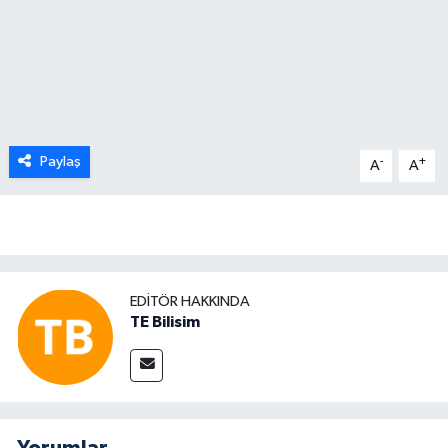
Paylaş
-
+
A
A
EDITÖR HAKKINDA
TE Bilisim