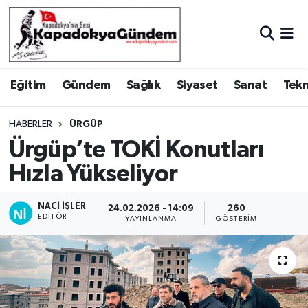
Hava Durumu
Eğitim
Gündem
Sağlık
Siyaset
Sanat
Tekn
Trafik Durumu
Süper Lig Puan Durumu ve Fikstür
HABERLER
ÜRGÜP
Ürgüp’te TOKİ Konutları
Tüm Manşetler
Hızla Yükseliyor
Son Dakika Haberleri
NACI İŞLER
24.02.2026 - 14:09
260
EDITÖR
YAYINLANMA
GÖSTERIM
Haber Arşivi