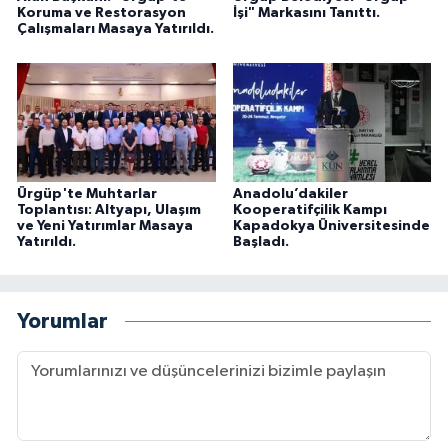
Koruma ve Restorasyon
İşi" Markasını Tanıttı.
Çalışmaları Masaya Yatırıldı.
Ürgüp'te Muhtarlar
Anadolu’dakiler
Toplantısı: Altyapı, Ulaşım
Kooperatifçilik Kampı
ve Yeni Yatırımlar Masaya
Kapadokya Üniversitesinde
Yatırıldı.
Başladı.
Yorumlar