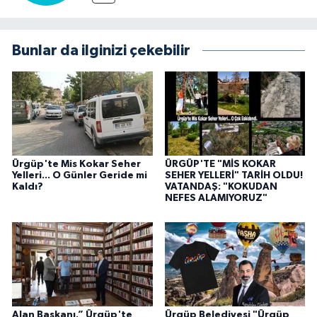
Bunlar da ilginizi çekebilir
Ürgüp'te Mis Kokar Seher
ÜRGÜP'TE "MİS KOKAR
Yelleri... O Günler Geride mi
SEHER YELLERİ" TARİH OLDU!
Kaldı?
VATANDAŞ: "KOKUDAN
NEFES ALAMIYORUZ"
Alan Başkanı.” Ürgüp'te
Ürgüp Belediyesi "Ürgüp