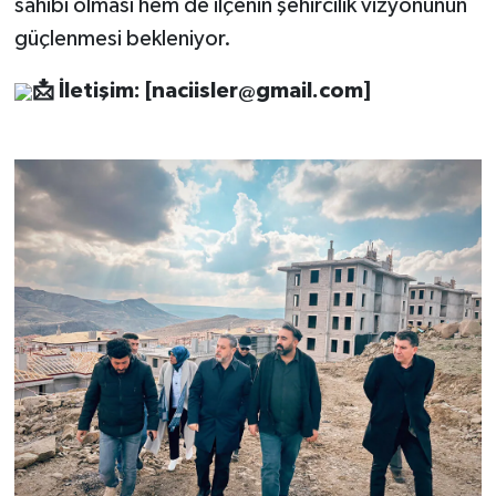
sahibi olması hem de ilçenin şehircilik vizyonunun
güçlenmesi bekleniyor.
📩
İletişim: [
naciisler@gmail.com
]