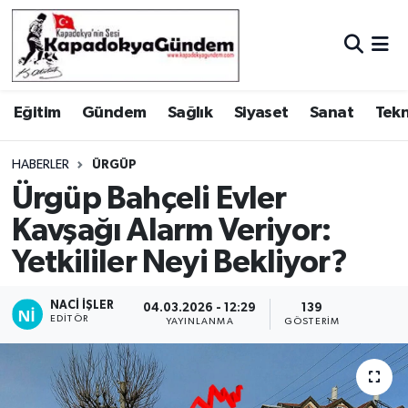
Hava Durumu
Eğitim
Gündem
Sağlık
Siyaset
Sanat
Tekn
Trafik Durumu
Süper Lig Puan Durumu ve Fikstür
HABERLER
ÜRGÜP
Ürgüp Bahçeli Evler
Tüm Manşetler
Kavşağı Alarm Veriyor:
Yetkililer Neyi Bekliyor?
Son Dakika Haberleri
Haber Arşivi
NACI İŞLER
04.03.2026 - 12:29
139
EDITÖR
YAYINLANMA
GÖSTERIM