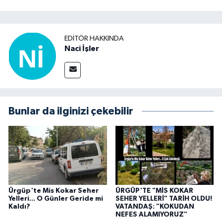
EDITÖR HAKKINDA
Naci İşler
Bunlar da ilginizi çekebilir
Ürgüp'te Mis Kokar Seher
ÜRGÜP'TE "MİS KOKAR
Yelleri... O Günler Geride mi
SEHER YELLERİ" TARİH OLDU!
Kaldı?
VATANDAŞ: "KOKUDAN
NEFES ALAMIYORUZ"