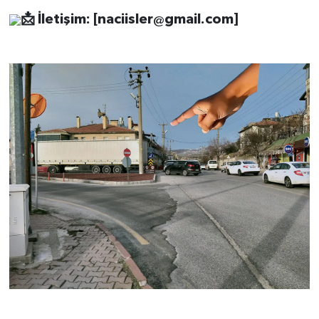
📩
İletişim: [
naciisler@gmail.com
]