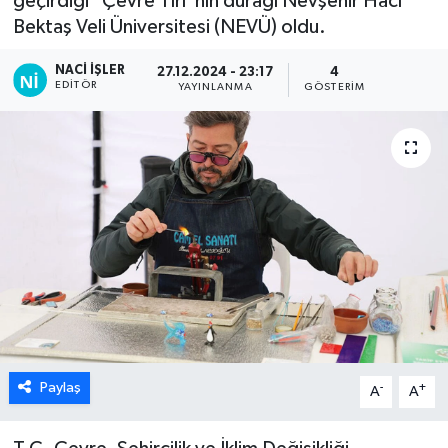
geçirdiği "Çevre Tırı"nın durağı Nevşehir Hacı
Bektaş Veli Üniversitesi (NEVÜ) oldu.
NACI İŞLER
27.12.2024 - 23:17
4
EDITÖR
YAYINLANMA
GÖSTERIM
Paylaş
-
+
A
A