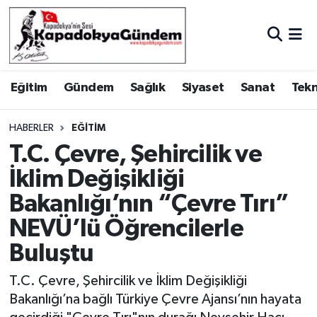
Hava Durumu
Eğitim
Gündem
Sağlık
Siyaset
Sanat
Tekn
Trafik Durumu
Süper Lig Puan Durumu ve Fikstür
HABERLER
EĞITIM
T.C. Çevre, Şehircilik ve
Tüm Manşetler
İklim Değişikliği
Bakanlığı’nın “Çevre Tırı”
Son Dakika Haberleri
NEVÜ’lü Öğrencilerle
Haber Arşivi
Buluştu
T.C. Çevre, Şehircilik ve İklim Değişikliği
Bakanlığı’na bağlı Türkiye Çevre Ajansı’nın hayata