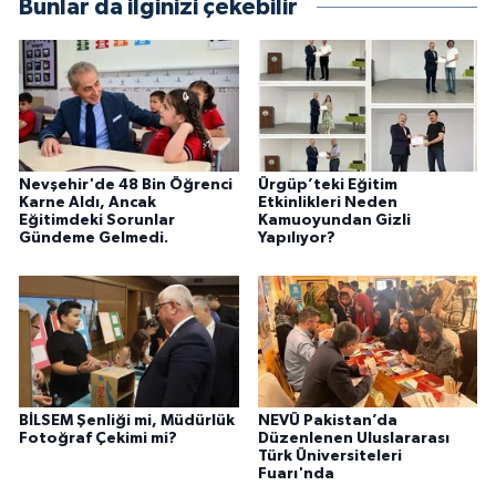
Bunlar da ilginizi çekebilir
Nevşehir'de 48 Bin Öğrenci
Ürgüp’teki Eğitim
Karne Aldı, Ancak
Etkinlikleri Neden
Eğitimdeki Sorunlar
Kamuoyundan Gizli
Gündeme Gelmedi.
Yapılıyor?
BİLSEM Şenliği mi, Müdürlük
NEVÜ Pakistan’da
Fotoğraf Çekimi mi?
Düzenlenen Uluslararası
Türk Üniversiteleri
Fuarı'nda