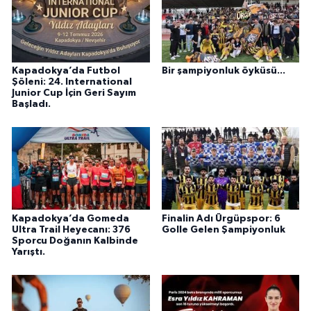
Kapadokya’da Futbol
Bir şampiyonluk öyküsü...
Şöleni: 24. International
Junior Cup İçin Geri Sayım
Başladı.
Kapadokya’da Gomeda
Finalin Adı Ürgüpspor: 6
Ultra Trail Heyecanı: 376
Golle Gelen Şampiyonluk
Sporcu Doğanın Kalbinde
Yarıştı.