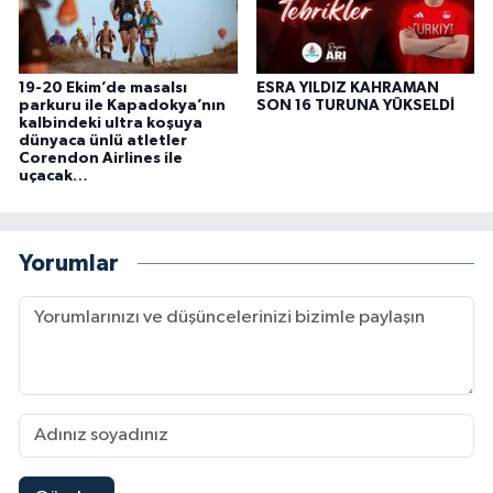
19-20 Ekim’de masalsı
ESRA YILDIZ KAHRAMAN
parkuru ile Kapadokya’nın
SON 16 TURUNA YÜKSELDİ
kalbindeki ultra koşuya
dünyaca ünlü atletler
Corendon Airlines ile
uçacak…
Yorumlar