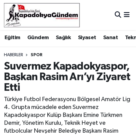
Hava Durumu
Eğitim
Gündem
Sağlık
Siyaset
Sanat
Tekn
Trafik Durumu
Süper Lig Puan Durumu ve Fikstür
HABERLER
SPOR
Suvermez Kapadokyaspor,
Tüm Manşetler
Başkan Rasim Arı’yı Ziyaret
Etti
Son Dakika Haberleri
Türkiye Futbol Federasyonu Bölgesel Amatör Lig
Haber Arşivi
4. Grupta mücadele eden Suvermez
Kapadokyaspor Kulüp Başkanı Emine Türkmen
Demir, Yönetim Kurulu, Teknik Heyet ve
futbolcular Nevşehir Belediye Başkanı Rasim