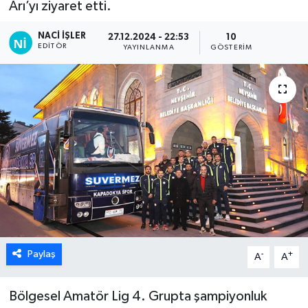
Arı’yı ziyaret etti.
NACI İŞLER
27.12.2024 - 22:53
10
EDITÖR
YAYINLANMA
GÖSTERIM
Paylaş
-
+
A
A
Bölgesel Amatör Lig 4. Grupta şampiyonluk