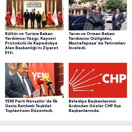
Kültür ve Turizm Bakan
Tarım ve Orman Bakan
Yardımcısı Yazgı, Kayseri
Yardımcısı Gizligider,
Protokolü ile Kapadokya
Mustafapaşa'da Yatırımları
Alan Başkanlığı’nı Ziyaret
İnceledi.
Etti.
YENİ Parti Nevşehir'de İlk
Belediye Başkanlarının
Geniş Katılımlı Teşkilat
Ardından Gözler CHP İlçe
Toplantısını Düzenledi.
Başkanlarında.