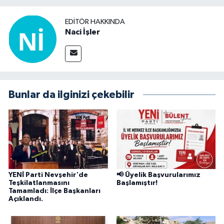
EDITÖR HAKKINDA
Naci İşler
Bunlar da ilginizi çekebilir
YENİ Parti Nevşehir'de
📢 Üyelik Başvurularımız
Teşkilatlanmasını
Başlamıştır!
Tamamladı: İlçe Başkanları
Açıklandı.