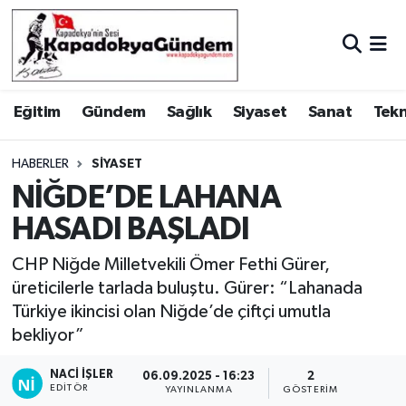
Hava Durumu
Eğitim
Gündem
Sağlık
Siyaset
Sanat
Tekn
Trafik Durumu
Süper Lig Puan Durumu ve Fikstür
HABERLER
SIYASET
NİĞDE’DE LAHANA
Tüm Manşetler
HASADI BAŞLADI
Son Dakika Haberleri
CHP Niğde Milletvekili Ömer Fethi Gürer,
üreticilerle tarlada buluştu. Gürer: “Lahanada
Haber Arşivi
Türkiye ikincisi olan Niğde’de çiftçi umutla
bekliyor”
NACI İŞLER
06.09.2025 - 16:23
2
EDITÖR
YAYINLANMA
GÖSTERIM