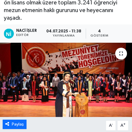
ön lisans olmak üzere toplam 3.241 öğrenciyi
mezun etmenin haklı gururunu ve heyecanını
yaşadı.
NACI İŞLER
04.07.2025 - 11:38
4
EDITÖR
YAYINLANMA
GÖSTERIM
Paylaş
-
+
A
A