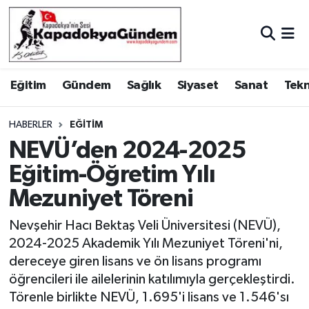
Hava Durumu
Eğitim
Gündem
Sağlık
Siyaset
Sanat
Tekn
Trafik Durumu
Süper Lig Puan Durumu ve Fikstür
HABERLER
EĞITIM
NEVÜ’den 2024-2025
Tüm Manşetler
Eğitim-Öğretim Yılı
Mezuniyet Töreni
Son Dakika Haberleri
Nevşehir Hacı Bektaş Veli Üniversitesi (NEVÜ),
Haber Arşivi
2024-2025 Akademik Yılı Mezuniyet Töreni'ni,
dereceye giren lisans ve ön lisans programı
öğrencileri ile ailelerinin katılımıyla gerçekleştirdi.
Törenle birlikte NEVÜ, 1.695'i lisans ve 1.546'sı