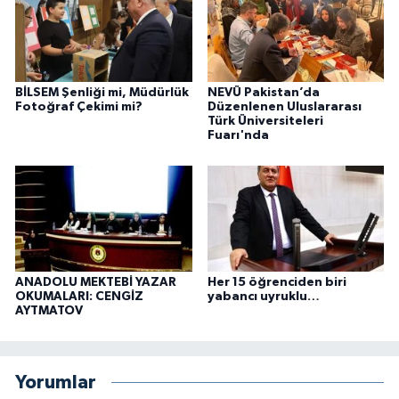
BİLSEM Şenliği mi, Müdürlük
NEVÜ Pakistan’da
Fotoğraf Çekimi mi?
Düzenlenen Uluslararası
Türk Üniversiteleri
Fuarı'nda
ANADOLU MEKTEBİ YAZAR
Her 15 öğrenciden biri
OKUMALARI: CENGİZ
yabancı uyruklu…
AYTMATOV
Yorumlar