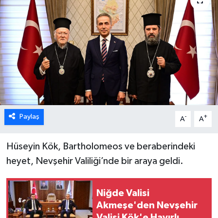
Paylaş
-
+
A
A
Hüseyin Kök, Bartholomeos ve beraberindeki
heyet, Nevşehir Valiliği’nde bir araya geldi.
Niğde Valisi
Akmeşe'den Nevşehir
Valisi Kök'e Hayırlı