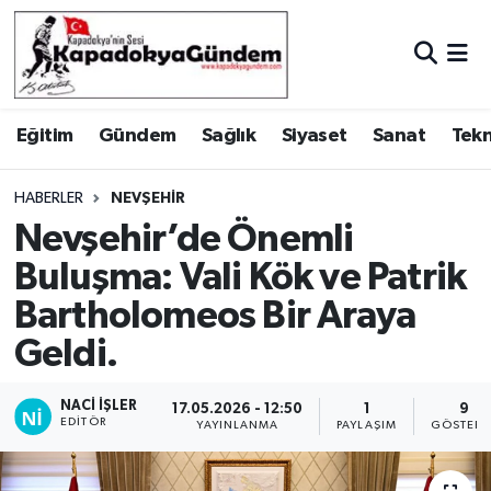
Hava Durumu
Eğitim
Gündem
Sağlık
Siyaset
Sanat
Tekn
Trafik Durumu
Süper Lig Puan Durumu ve Fikstür
HABERLER
NEVŞEHIR
Nevşehir’de Önemli
Tüm Manşetler
Buluşma: Vali Kök ve Patrik
Bartholomeos Bir Araya
Son Dakika Haberleri
Geldi.
Haber Arşivi
NACI İŞLER
17.05.2026 - 12:50
1
9
EDITÖR
YAYINLANMA
PAYLAŞIM
GÖSTERI