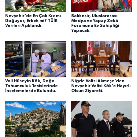
Nevşehir'de En Çok Kız mı
Balıkesir, Uluslararası
Doğuyor, Erkek mi? TÜİK
Medya ve Yapay Zekâ
Verileri Açıklandı.
Forumuna Ev Sahipliği
Yapacak.
Vali Hüseyin Kök, Doğa
Niğde Valisi Akmeşe'den
Tohumculuk Tesislerinde
Nevşehir Valisi Kök'e Hayırlı
İncelemelerde Bulundu.
Olsun Ziyareti.