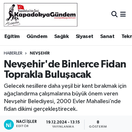
Hava Durumu
Eğitim
Gündem
Sağlık
Siyaset
Sanat
Tekn
Trafik Durumu
Süper Lig Puan Durumu ve Fikstür
HABERLER
NEVŞEHIR
Nevşehir'de Binlerce Fidan
Tüm Manşetler
Toprakla Buluşacak
Son Dakika Haberleri
Gelecek nesillere daha yeşil bir kent bırakmak için
ağaçlandırma çalışmalarına büyük önem veren
Haber Arşivi
Nevşehir Belediyesi, 2000 Evler Mahallesi’nde
fidan dikimi gerçekleştirecek.
NACI İŞLER
19.12.2024 - 13:15
8
EDITÖR
YAYINLANMA
GÖSTERIM