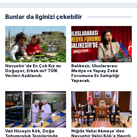
Bunlar da ilginizi çekebilir
Nevşehir'de En Çok Kız mı
Balıkesir, Uluslararası
Doğuyor, Erkek mi? TÜİK
Medya ve Yapay Zekâ
Verileri Açıklandı.
Forumuna Ev Sahipliği
Yapacak.
Vali Hüseyin Kök, Doğa
Niğde Valisi Akmeşe'den
Tohumculuk Tesislerinde
Nevşehir Valisi Kök'e Hayırlı