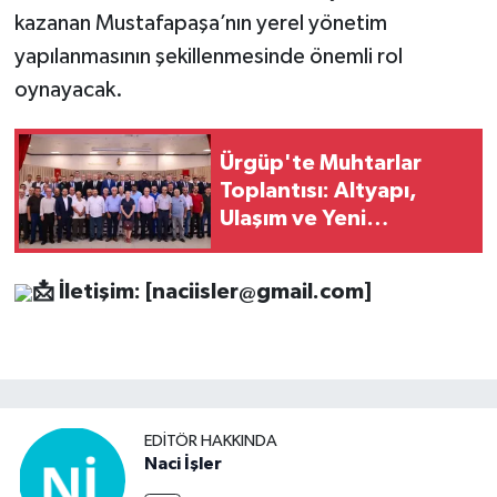
kazanan Mustafapaşa’nın yerel yönetim
yapılanmasının şekillenmesinde önemli rol
oynayacak.
Ürgüp'te Muhtarlar
Toplantısı: Altyapı,
Ulaşım ve Yeni
Yatırımlar Masaya
Yatırıldı.
📩
İletişim: [
naciisler@gmail.com
]
EDITÖR HAKKINDA
Naci İşler