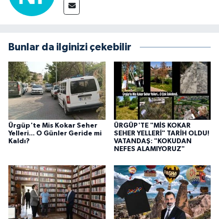
Bunlar da ilginizi çekebilir
Ürgüp'te Mis Kokar Seher
ÜRGÜP'TE "MİS KOKAR
Yelleri... O Günler Geride mi
SEHER YELLERİ" TARİH OLDU!
Kaldı?
VATANDAŞ: "KOKUDAN
NEFES ALAMIYORUZ"