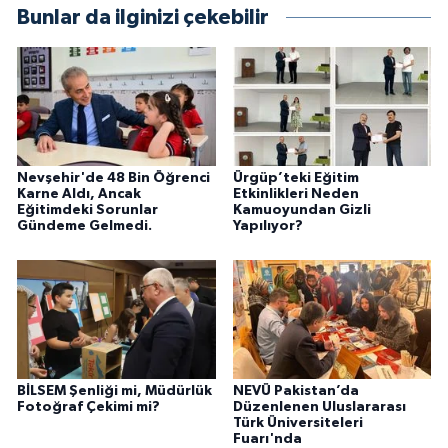
Bunlar da ilginizi çekebilir
Nevşehir'de 48 Bin Öğrenci
Ürgüp’teki Eğitim
Karne Aldı, Ancak
Etkinlikleri Neden
Eğitimdeki Sorunlar
Kamuoyundan Gizli
Gündeme Gelmedi.
Yapılıyor?
BİLSEM Şenliği mi, Müdürlük
NEVÜ Pakistan’da
Fotoğraf Çekimi mi?
Düzenlenen Uluslararası
Türk Üniversiteleri
Fuarı'nda