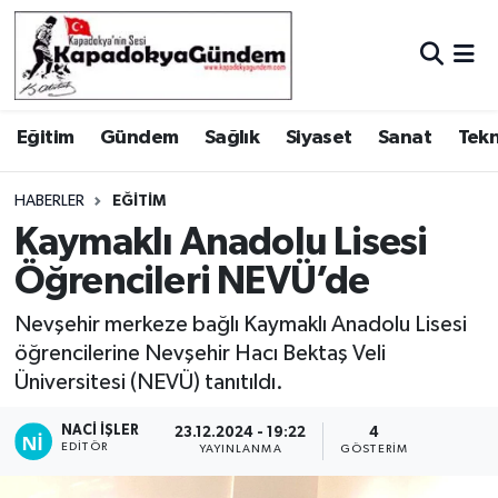
Hava Durumu
Eğitim
Gündem
Sağlık
Siyaset
Sanat
Tekn
Trafik Durumu
Süper Lig Puan Durumu ve Fikstür
HABERLER
EĞITIM
Kaymaklı Anadolu Lisesi
Tüm Manşetler
Öğrencileri NEVÜ’de
Son Dakika Haberleri
Nevşehir merkeze bağlı Kaymaklı Anadolu Lisesi
öğrencilerine Nevşehir Hacı Bektaş Veli
Haber Arşivi
Üniversitesi (NEVÜ) tanıtıldı.
NACI İŞLER
23.12.2024 - 19:22
4
EDITÖR
YAYINLANMA
GÖSTERIM