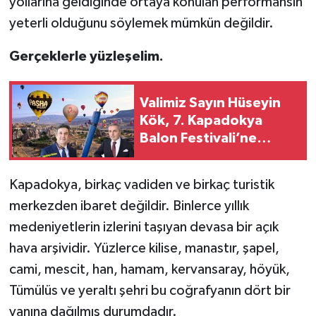
yollarına geldiğinde ortaya konulan performansın
yeterli olduğunu söylemek mümkün değildir.
Gerçeklerle yüzleşelim.
Valimiz Sayın Hüseyin
Kök, 7. Kapadokya
Balon Festivali’ne
Katıldı.
Kapadokya, birkaç vadiden ve birkaç turistik
merkezden ibaret değildir. Binlerce yıllık
medeniyetlerin izlerini taşıyan devasa bir açık
hava arşividir. Yüzlerce kilise, manastır, şapel,
cami, mescit, han, hamam, kervansaray, höyük,
Tümülüs ve yeraltı şehri bu coğrafyanın dört bir
yanına dağılmış durumdadır.