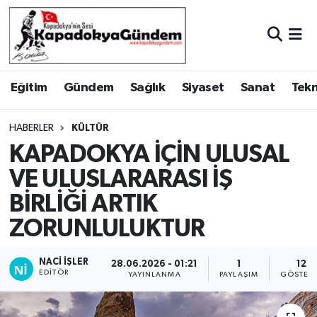
Hava Durumu
Eğitim
Gündem
Sağlık
Siyaset
Sanat
Tekn
Trafik Durumu
Süper Lig Puan Durumu ve Fikstür
HABERLER
KÜLTÜR
KAPADOKYA İÇİN ULUSAL
Tüm Manşetler
VE ULUSLARARASI İŞ
BİRLİĞİ ARTIK
Son Dakika Haberleri
ZORUNLULUKTUR
Haber Arşivi
NACI İŞLER
28.06.2026 - 01:21
1
12
EDITÖR
YAYINLANMA
PAYLAŞIM
GÖSTER