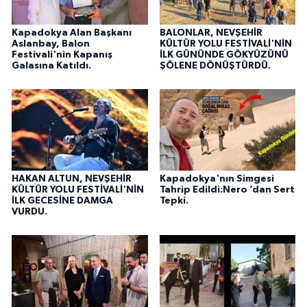
Kapadokya Alan Başkanı
BALONLAR, NEVŞEHİR
Aslanbay, Balon
KÜLTÜR YOLU FESTİVALİ'NİN
Festivali'nin Kapanış
İLK GÜNÜNDE GÖKYÜZÜNÜ
Galasına Katıldı.
ŞÖLENE DÖNÜŞTÜRDÜ.
HAKAN ALTUN, NEVŞEHİR
Kapadokya'nın Simgesi
KÜLTÜR YOLU FESTİVALİ'NİN
Tahrip Edildi:Nero ’dan Sert
İLK GECESİNE DAMGA
Tepki.
VURDU.