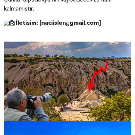
kalmamıştır.
📩
İletişim: [
naciisler@gmail.com
]