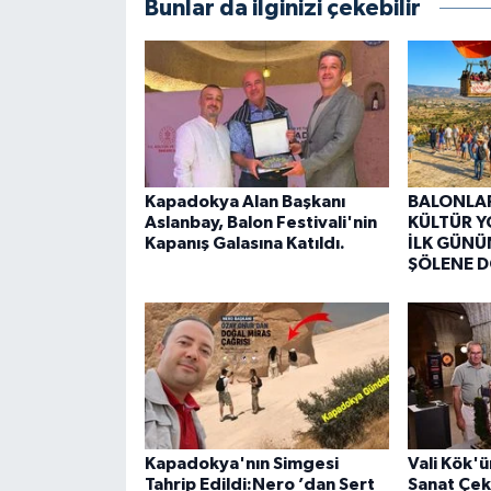
Bunlar da ilginizi çekebilir
Kapadokya Alan Başkanı
BALONLAR
Aslanbay, Balon Festivali'nin
KÜLTÜR Y
Kapanış Galasına Katıldı.
İLK GÜN
ŞÖLENE 
Kapadokya'nın Simgesi
Vali Kök'ü
Tahrip Edildi:Nero ’dan Sert
Sanat Çek