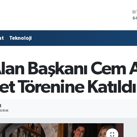
D
4
E
5
S
at
Teknoloji
6
G
6
B
lan Başkanı Cem A
1
B
6
et Törenine Katıldı
1
ERIM