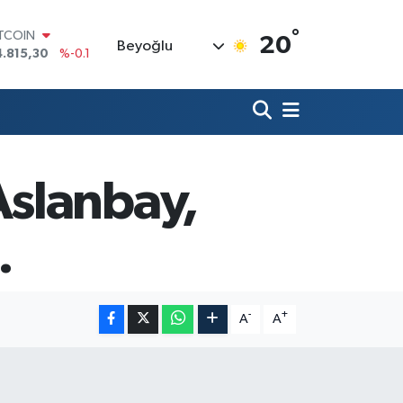
°
OLAR
20
Beyoğlu
7,7436
%0.18
URO
5,2510
%0.32
TERLİN
4,4811
%0.38
RAM ALTIN
660.55
%0
İST100
slanbay,
3.779
%-14
ITCOIN
4.815,30
%-0.1
.
-
+
A
A