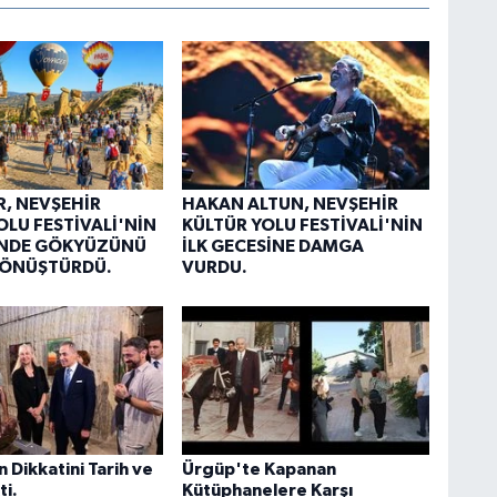
, NEVŞEHİR
HAKAN ALTUN, NEVŞEHİR
OLU FESTİVALİ'NİN
KÜLTÜR YOLU FESTİVALİ'NİN
ÜNDE GÖKYÜZÜNÜ
İLK GECESİNE DAMGA
DÖNÜŞTÜRDÜ.
VURDU.
n Dikkatini Tarih ve
Ürgüp'te Kapanan
ti.
Kütüphanelere Karşı