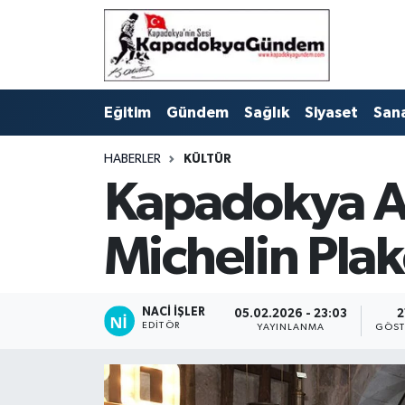
Hava Durumu
Eğitim
Gündem
Sağlık
Siyaset
San
Trafik Durumu
HABERLER
KÜLTÜR
Süper Lig Puan Durumu ve Fikstür
Kapadokya A
Tüm Manşetler
Michelin Plak
Son Dakika Haberleri
Haber Arşivi
NACI İŞLER
05.02.2026 - 23:03
2
EDITÖR
YAYINLANMA
GÖST