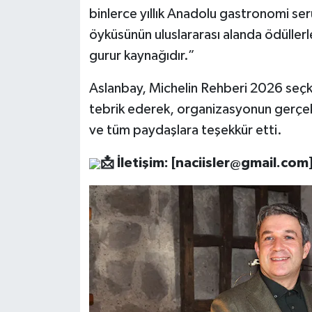
binlerce yıllık Anadolu gastronomi ser
öyküsünün uluslararası alanda ödüllerle
gurur kaynağıdır.”
Aslanbay, Michelin Rehberi 2026 seçkis
tebrik ederek, organizasyonun gerçek
ve tüm paydaşlara teşekkür etti.
📩
İletişim: [
naciisler@gmail.com