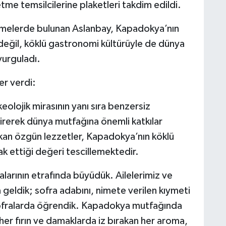
tme temsilcilerine plaketleri takdim edildi.
rmelerde bulunan Aslanbay, Kapadokya’nın
 değil, köklü gastronomi kültürüyle de dünya
vurguladı.
er verdi:
olojik mirasının yanı sıra benzersiz
irerek dünya mutfağına önemli katkılar
an özgün lezzetler, Kapadokya’nın köklü
ak ettiği değeri tescillemektedir.
larının etrafında büyüdük. Ailelerimiz ve
 geldik; sofra adabını, nimete verilen kıymeti
sofralarda öğrendik. Kapadokya mutfağında
her fırın ve damaklarda iz bırakan her aroma,